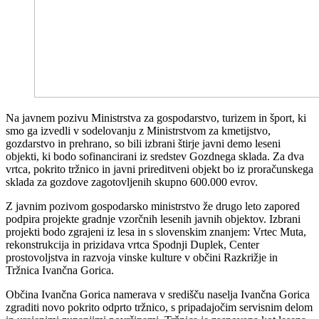
Na javnem pozivu Ministrstva za gospodarstvo, turizem in šport, ki
smo ga izvedli v sodelovanju z Ministrstvom za kmetijstvo,
gozdarstvo in prehrano, so bili izbrani štirje javni demo leseni
objekti, ki bodo sofinancirani iz sredstev Gozdnega sklada. Za dva
vrtca, pokrito tržnico in javni prireditveni objekt bo iz proračunskega
sklada za gozdove zagotovljenih skupno 600.000 evrov.
Z javnim pozivom gospodarsko ministrstvo že drugo leto zapored
podpira projekte gradnje vzorčnih lesenih javnih objektov. Izbrani
projekti bodo zgrajeni iz lesa in s slovenskim znanjem: Vrtec Muta,
rekonstrukcija in prizidava vrtca Spodnji Duplek, Center
prostovoljstva in razvoja vinske kulture v občini Razkrižje in
Tržnica Ivančna Gorica.
Občina Ivančna Gorica namerava v središču naselja Ivančna Gorica
zgraditi novo pokrito odprto tržnico, s pripadajočim servisnim delom