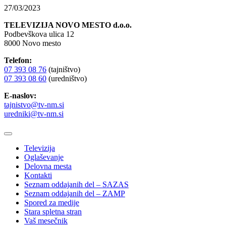
27/03/2023
TELEVIZIJA NOVO MESTO d.o.o.
Podbevškova ulica 12
8000 Novo mesto
Telefon:
07 393 08 76
(tajništvo)
07 393 08 60
(uredništvo)
E-naslov:
tajnistvo@tv-nm.si
uredniki@tv-nm.si
Televizija
Oglaševanje
Delovna mesta
Kontakti
Seznam oddajanih del – SAZAS
Seznam oddajanih del – ZAMP
Spored za medije
Stara spletna stran
Vaš mesečnik