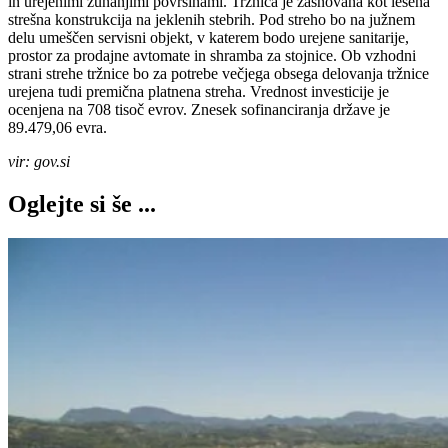
in urejenimi zunanjimi površinami. Tržnica je zasnovana kot lesena
strešna konstrukcija na jeklenih stebrih. Pod streho bo na južnem
delu umeščen servisni objekt, v katerem bodo urejene sanitarije,
prostor za prodajne avtomate in shramba za stojnice. Ob vzhodni
strani strehe tržnice bo za potrebe večjega obsega delovanja tržnice
urejena tudi premična platnena streha. Vrednost investicije je
ocenjena na 708 tisoč evrov. Znesek sofinanciranja države je
89.479,06 evra.
vir: gov.si
Oglejte si še ...