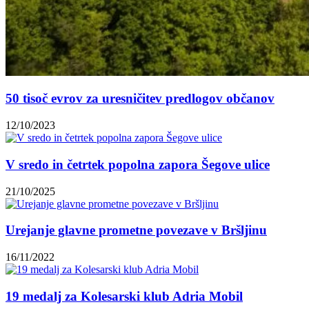
50 tisoč evrov za uresničitev predlogov občanov
12/10/2023
V sredo in četrtek popolna zapora Šegove ulice
21/10/2025
Urejanje glavne prometne povezave v Bršljinu
16/11/2022
19 medalj za Kolesarski klub Adria Mobil