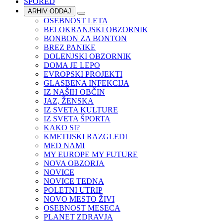
SPORED
ARHIV ODDAJ
OSEBNOST LETA
BELOKRANJSKI OBZORNIK
BONBON ZA BONTON
BREZ PANIKE
DOLENJSKI OBZORNIK
DOMA JE LEPO
EVROPSKI PROJEKTI
GLASBENA INFEKCIJA
IZ NAŠIH OBČIN
JAZ, ŽENSKA
IZ SVETA KULTURE
IZ SVETA ŠPORTA
KAKO SI?
KMETIJSKI RAZGLEDI
MED NAMI
MY EUROPE MY FUTURE
NOVA OBZORJA
NOVICE
NOVICE TEDNA
POLETNI UTRIP
NOVO MESTO ŽIVI
OSEBNOST MESECA
PLANET ZDRAVJA