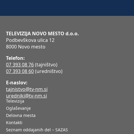
TELEVIZIJA NOVO MESTO d.o.o.
Podbevškova ulica 12
8000 Novo mesto
Telefon:
07 393 08 76
(tajništvo)
07 393 08 60
(uredništvo)
E-naslov:
tajnistvo@tv-nm.si
uredniki@tv-nm.si
Televizija
Oglaševanje
Delovna mesta
Kontakti
Seznam oddajanih del – SAZAS