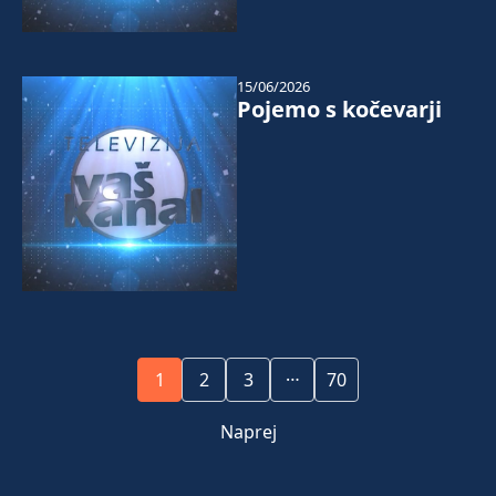
15/06/2026
Pojemo s kočevarji
…
1
2
3
70
Naprej