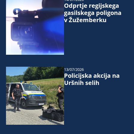
Odprtje regijskega
gasilskega poligona
v Žužemberku
13/07/2026
Policijska akcija na
Uršnih selih