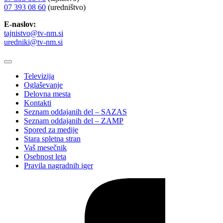
07 393 08 60
(uredništvo)
E-naslov:
tajnistvo@tv-nm.si
uredniki@tv-nm.si
Televizija
Oglaševanje
Delovna mesta
Kontakti
Seznam oddajanih del – SAZAS
Seznam oddajanih del – ZAMP
Spored za medije
Stara spletna stran
Vaš mesečnik
Osebnost leta
Pravila nagradnih iger