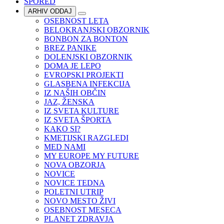
SPORED
ARHIV ODDAJ
OSEBNOST LETA
BELOKRANJSKI OBZORNIK
BONBON ZA BONTON
BREZ PANIKE
DOLENJSKI OBZORNIK
DOMA JE LEPO
EVROPSKI PROJEKTI
GLASBENA INFEKCIJA
IZ NAŠIH OBČIN
JAZ, ŽENSKA
IZ SVETA KULTURE
IZ SVETA ŠPORTA
KAKO SI?
KMETIJSKI RAZGLEDI
MED NAMI
MY EUROPE MY FUTURE
NOVA OBZORJA
NOVICE
NOVICE TEDNA
POLETNI UTRIP
NOVO MESTO ŽIVI
OSEBNOST MESECA
PLANET ZDRAVJA