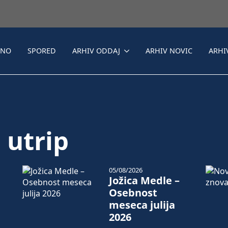
LNO
SPORED
ARHIV ODDAJ
ARHIV NOVIC
ARHI
 utrip
05/08/2026
Jožica Medle –
Osebnost
meseca julija
2026