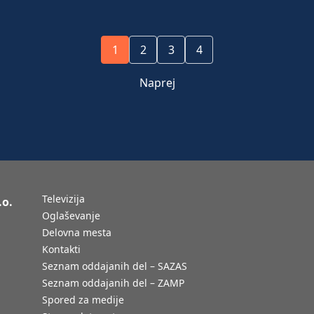
1
2
3
4
Naprej
Televizija
.o.
Oglaševanje
Delovna mesta
Kontakti
Seznam oddajanih del – SAZAS
Seznam oddajanih del – ZAMP
Spored za medije