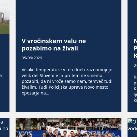
V vročinskem valu ne
N
pozabimo na živali
P
K
05/08/2026
0
Visoke temperature v teh dneh zaznamujejo
a
velik del Slovenije in pri tem ne smemo
K
pozabiti, da ni vroče samo nam, temveč tudi
p
živalim. Tudi Policijska uprava Novo mesto
K
opozarja na…
l
k