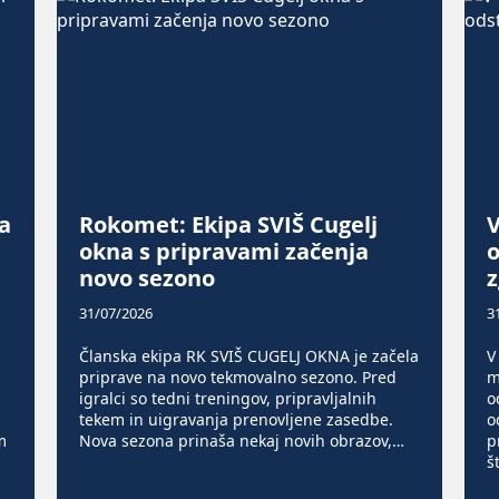
a
Rokomet: Ekipa SVIŠ Cugelj
okna s pripravami začenja
o
novo sezono
z
31/07/2026
3
Članska ekipa RK SVIŠ CUGELJ OKNA je začela
V
priprave na novo tekmovalno sezono. Pred
m
igralci so tedni treningov, pripravljalnih
o
tekem in uigravanja prenovljene zasedbe.
o
m
Nova sezona prinaša nekaj novih obrazov,…
p
š