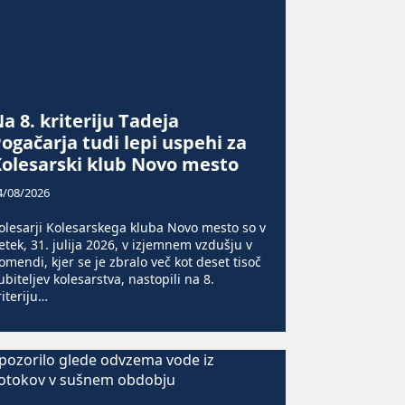
a 8. kriteriju Tadeja
ogačarja tudi lepi uspehi za
olesarski klub Novo mesto
4/08/2026
olesarji Kolesarskega kluba Novo mesto so v
etek, 31. julija 2026, v izjemnem vzdušju v
omendi, kjer se je zbralo več kot deset tisoč
jubiteljev kolesarstva, nastopili na 8.
riteriju…