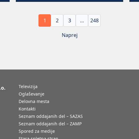
1
2
3
…
248
Naprej
Televizija
.o.
Oglaševanje
Delovna mesta
Kontakti
Seznam oddajanih del – SAZAS
Seznam oddajanih del – ZAMP
Spored za medije
Stara spletna stran