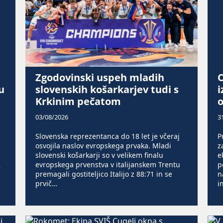
Zgodovinski uspeh mladih
u
slovenskih košarkarjev tudi s
i
Krkinim pečatom
03/08/2026
3
Slovenska reprezentanca do 18 let je včeraj
P
osvojila naslov evropskega prvaka. Mladi
z
slovenski košarkarji so v velikem finalu
e
evropskega prvenstva v italijanskem Trentu
p
e
premagali gostiteljico Italijo z 88:71 in se
n
prvič…
i