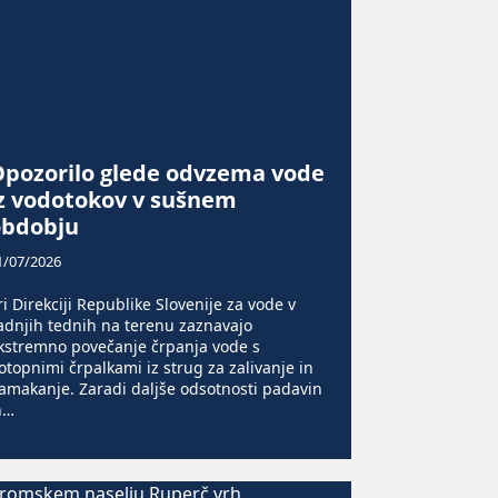
Opozorilo glede odvzema vode
z vodotokov v sušnem
obdobju
1/07/2026
ri Direkciji Republike Slovenije za vode v
adnjih tednih na terenu zaznavajo
kstremno povečanje črpanja vode s
otopnimi črpalkami iz strug za zalivanje in
amakanje. Zaradi daljše odsotnosti padavin
n…