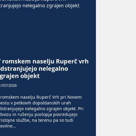
V romskem naselju Ruperč vrh
dstranjujejo nelegalno
grajen objekt
1/07/2026
 romskem naselju Ruperč Vrh pri Novem
estu v petkovih dopoldanskih urah
dstranjujejo nelegalno zgrajen objekt. ​Pri
dvozu in rušenju poslopja posredujejo
ristojne službe, na terenu pa so tudi
tevilne…