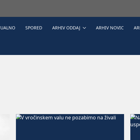
TUALNO
SPORED
ARHIV ODDAJ
ARHIV NOVIC
AR