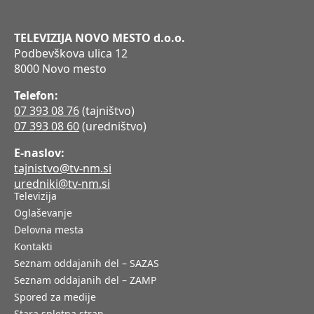
TELEVIZIJA NOVO MESTO d.o.o.
Podbevškova ulica 12
8000 Novo mesto
Telefon:
07 393 08 76
(tajništvo)
07 393 08 60
(uredništvo)
E-naslov:
tajnistvo@tv-nm.si
uredniki@tv-nm.si
Televizija
Oglaševanje
Delovna mesta
Kontakti
Seznam oddajanih del – SAZAS
Seznam oddajanih del – ZAMP
Spored za medije
Stara spletna stran