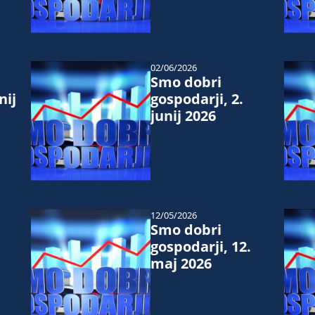
02/06/2026
Smo dobri
nij
gospodarji, 2.
junij 2026
12/05/2026
Smo dobri
gospodarji, 12.
maj 2026