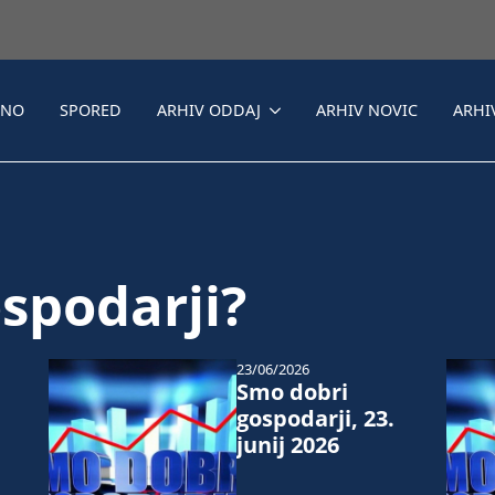
LNO
SPORED
ARHIV ODDAJ
ARHIV NOVIC
ARHI
spodarji?
23/06/2026
Smo dobri
gospodarji, 23.
junij 2026