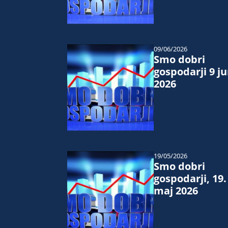
09/06/2026
Smo dobri
gospodarji 9 ju
2026
19/05/2026
Smo dobri
gospodarji, 19.
maj 2026