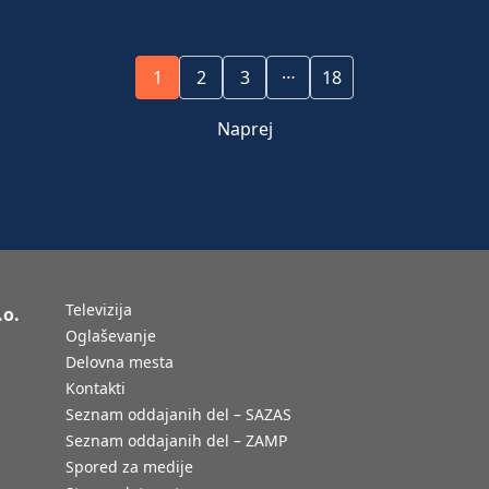
…
1
2
3
18
Naprej
Televizija
.o.
Oglaševanje
Delovna mesta
Kontakti
Seznam oddajanih del – SAZAS
Seznam oddajanih del – ZAMP
Spored za medije