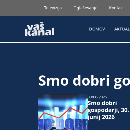
Televizija
Oglaševanje
Kontakt
DOMOV
AKTUA
Smo dobri go
30/06/2026
Smo dobri
gospodarji, 30.
junij 2026