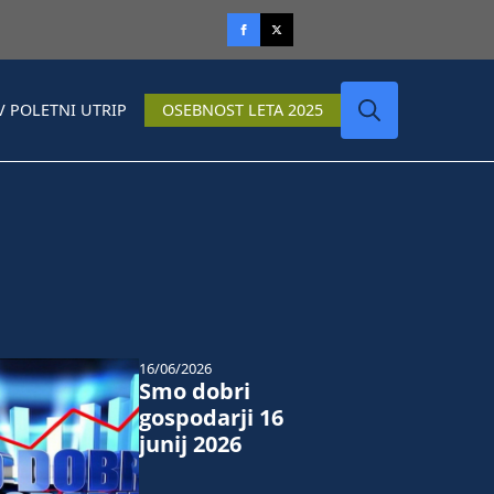
V POLETNI UTRIP
OSEBNOST LETA 2025
Search
for:
16/06/2026
Smo dobri
gospodarji 16
junij 2026