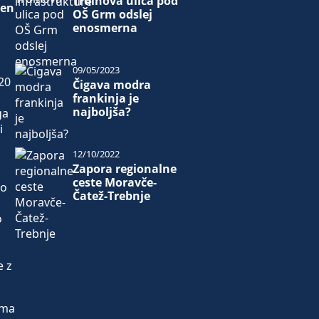
Trdinova ulica pod
den
OŠ Grm odslej
enosmerna
09/05/2023
 20
Čigava modra
frankinja je
najboljša?
ga
i
12/10/2022
Zapora regionalne
ceste Moravče-
to
Čatež-Trebnje
o
e z
oma