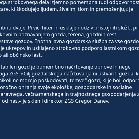
ašega strokovnega dela izjemno pomembna tudi odgovornos
e, ki škodujejo ljudem, živalim, tlom in premoženju,« je
 dvoje. Prvič, hiter in usklajen odziv pristojnih služb, pr
okovnim poznavanjem gozda, terena, gozdnih cest,
sestave gozdov. Enotna javna gozdarska služba za vse gozd
anje ukrepov in usklajeno strokovno podporo lastnikom goz
 ali občinsko last.
 stabilen gozd je pomembno načrtovanje obnove in nege
a ZGS. »Cilj gozdarskega načrtovanja ni ustvariti gozda, k
 nikoli ne morejo poškodovati, temveč gozd, ki je bolj odpor
goročno ohranja svoje ekološke, gospodarske in socialne
sonaravnega, večnamenskega in trajnostnega gospodarjenja 
 od nas,« je sklenil direktor ZGS Gregor Danev.