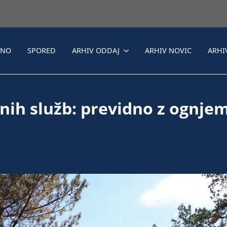
LNO
SPORED
ARHIV ODDAJ
ARHIV NOVIC
ARHI
jnih služb: previdno z ognje