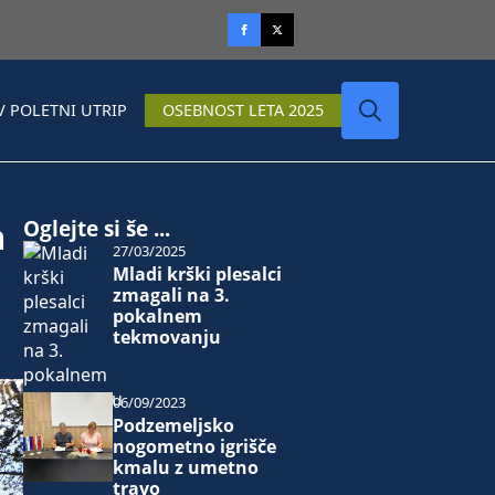
V POLETNI UTRIP
OSEBNOST LETA 2025
Search
for:
m
Oglejte si še ...
27/03/2025
Mladi krški plesalci
zmagali na 3.
pokalnem
tekmovanju
06/09/2023
Podzemeljsko
nogometno igrišče
kmalu z umetno
travo