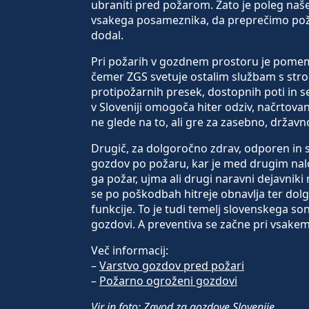
ubraniti pred požarom. Zato je poleg n
vsakega posameznika, da preprečimo požar
dodal.
Pri požarih v gozdnem prostoru je pomembno
čemer ZGS svetuje ostalim službam s str
protipožarnih presek, dostopnih poti in 
v Sloveniji omogoča hiter odziv, načrtov
ne glede na to, ali gre za zasebno, državno
Drugič, za dolgoročno zdrav, odporen in
gozdov po požaru, kar je med drugim nalog
ga požar, ujma ali drugi naravni dejavniki
se po poškodbah hitreje obnavlja ter dol
funkcije. To je tudi temelj slovenskega 
gozdovi. A preventiva se začne pri vsakem
Več informacij:
–
Varstvo gozdov pred požari
–
Požarno ogroženi gozdovi
Vir in foto: Zavod za gozdove Slovenije