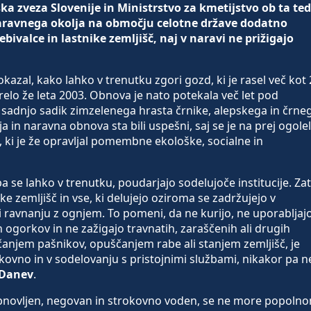
ska zveza Slovenije in Ministrstvo za kmetijstvo ob ta te
naravnega okolja na območju celotne države dodatno
bivalce in lastnike zemljišč, naj v naravi ne prižigajo
kazal, kako lahko v trenutku zgori gozd, ki je rasel več kot
elo že leta 2003. Obnova je nato potekala več let pod
adnjo sadik zimzelenega hrasta črnike, alepskega in črne
a in naravna obnova sta bili uspešni, saj se je na prej ogolel
d, ki je že opravljal pomembne ekološke, socialne in
 se lahko v trenutku, poudarjajo sodelujoče institucije. Za
ke zemljišč in vse, ki delujejo oziroma se zadržujejo v
i ravnanju z ognjem. To pomeni, da ne kurijo, ne uporabljaj
ogorkov in ne zažigajo travnatih, zaraščenih ali drugih
ščanjem pašnikov, opuščanjem rabe ali stanjem zemljišč, je
okovno in v sodelovanju s pristojnimi službami, nikakor pa n
 Danev
.
bnovljen, negovan in strokovno voden, se ne more popoln