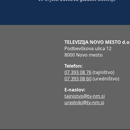
TELEVIZIJA NOVO MESTO d.o
Podbevškova ulica 12
8000 Novo mesto
Telefon:
07 393 08 76
(tajništvo)
07 393 08 60
(uredništvo)
E-naslov:
tajnistvo@tv-nm.si
uredniki@tv-nm.si