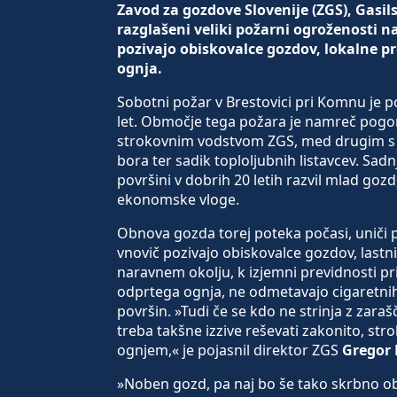
Zavod za gozdove Slovenije (ZGS), Gasil
razglašeni veliki požarni ogroženosti 
pozivajo obiskovalce gozdov, lokalne pre
ognja.
Sobotni požar v Brestovici pri Komnu je po
let. Območje tega požara je namreč pogor
strokovnim vodstvom ZGS, med drugim s s
bora ter sadik toploljubnih listavcev. Sadnj
površini v dobrih 20 letih razvil mlad goz
ekonomske vloge.
Obnova gozda torej poteka počasi, uniči pa
vnovič pozivajo obiskovalce gozdov, lastni
naravnem okolju, k izjemni previdnosti pr
odprtega ognja, ne odmetavajo cigaretnih 
površin. »Tudi če se kdo ne strinja z zara
treba takšne izzive reševati zakonito, str
ognjem,« je pojasnil direktor ZGS
Gregor
»Noben gozd, pa naj bo še tako skrbno o