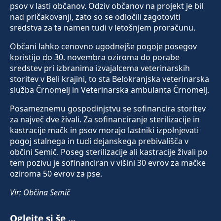
psov v lasti občanov. Odziv občanov na projekt je bil
nad pričakovanji, zato so se odločili zagotoviti
sredstva za ta namen tudi v letošnjem proračunu.
Občani lahko cenovno ugodnejše pogoje posegov
koristijo do 30. novembra oziroma do porabe
sredstev pri izbranima izvajalcema veterinarskih
storitev v Beli krajini, to sta Belokranjska veterinarska
služba Črnomelj in Veterinarska ambulanta Črnomelj.
Posameznemu gospodinjstvu se sofinancira storitev
za največ dve živali. Za sofinanciranje sterilizacije in
kastracije mačk in psov morajo lastniki izpolnjevati
pogoj stalnega in tudi dejanskega prebivališča v
občini Semič. Poseg sterilizacije ali kastracije živali po
tem pozivu je sofinanciran v višini 30 evrov za mačke
oziroma 50 evrov za pse.
Vir: Občina Semič
Oglejte si še ...