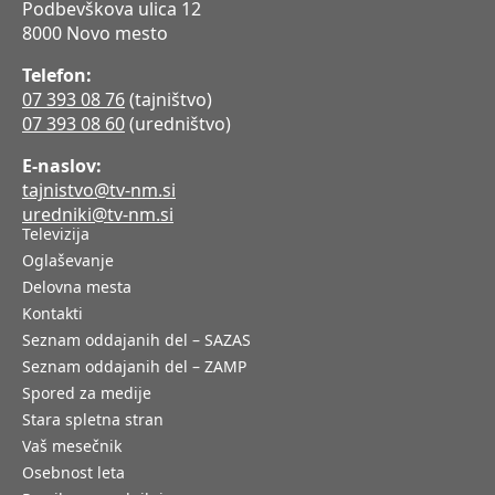
Podbevškova ulica 12
8000 Novo mesto
Telefon:
07 393 08 76
(tajništvo)
07 393 08 60
(uredništvo)
E-naslov:
tajnistvo@tv-nm.si
uredniki@tv-nm.si
Televizija
Oglaševanje
Delovna mesta
Kontakti
Seznam oddajanih del – SAZAS
Seznam oddajanih del – ZAMP
Spored za medije
Stara spletna stran
Vaš mesečnik
Osebnost leta