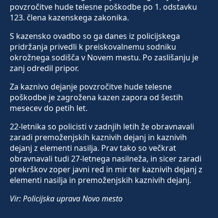
povzročitve hude telesne poškodbe po 1. odstavku
123. člena kazenskega zakonika.
S kazensko ovadbo so ga danes iz policijskega
pridržanja privedli k preiskovalnemu sodniku
okrožnega sodišča v Novem mestu. Po zaslišanju je
zanj odredil pripor.
Za kaznivo dejanje povzročitve hude telesne
poškodbe je zagrožena kazen zapora od šestih
mesecev do petih let.
22-letnika so policisti v zadnjih letih že obravnavali
zaradi premoženjskih kaznivih dejanj in kaznivih
dejanj z elementi nasilja. Prav tako so večkrat
obravnavali tudi 27-letnega nasilneža, in sicer zaradi
prekrškov zoper javni red in mir ter kaznivih dejanj z
elementi nasilja in premoženjskih kaznivih dejanj.
Vir: Policijska uprava Novo mesto