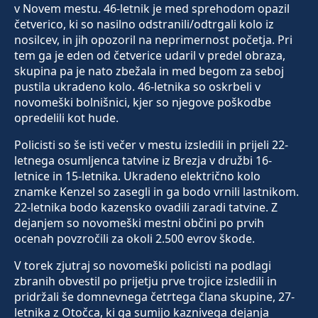
v Novem mestu. 46-letnik je med sprehodom opazil
četverico, ki so nasilno odstranili/odtrgali kolo iz
nosilcev, in jih opozoril na neprimernost početja. Pri
tem ga je eden od četverice udaril v predel obraza,
skupina pa je nato zbežala in med begom za seboj
pustila ukradeno kolo. 46-letnika so oskrbeli v
novomeški bolnišnici, kjer so njegove poškodbe
opredelili kot hude.
Policisti so še isti večer v mestu izsledili in prijeli 22-
letnega osumljenca tatvine iz Brezja v družbi 16-
letnice in 15-letnika. Ukradeno električno kolo
znamke Kenzel so zasegli in ga bodo vrnili lastnikom.
22-letnika bodo kazensko ovadili zaradi tatvine. Z
dejanjem so novomeški mestni občini po prvih
ocenah povzročili za okoli 2.500 evrov škode.
V torek zjutraj so novomeški policisti na podlagi
zbranih obvestil po prijetju prve trojice izsledili in
pridržali še domnevnega četrtega člana skupine, 27-
letnika z Otočca, ki ga sumijo kaznivega dejanja