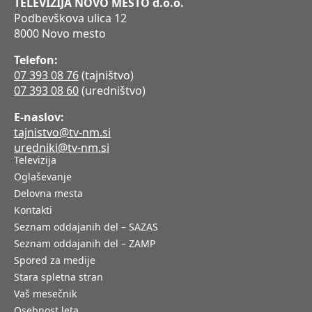
TELEVIZIJA NOVO MESTO d.o.o.
Podbevškova ulica 12
8000 Novo mesto
Telefon:
07 393 08 76
(tajništvo)
07 393 08 60
(uredništvo)
E-naslov:
tajnistvo@tv-nm.si
uredniki@tv-nm.si
Televizija
Oglaševanje
Delovna mesta
Kontakti
Seznam oddajanih del – SAZAS
Seznam oddajanih del – ZAMP
Spored za medije
Stara spletna stran
Vaš mesečnik
Osebnost leta