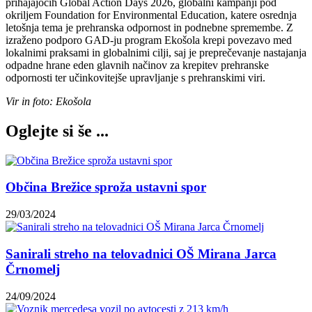
prihajajočih Global Action Days 2026, globalni kampanji pod
okriljem Foundation for Environmental Education, katere osrednja
letošnja tema je prehranska odpornost in podnebne spremembe. Z
izraženo podporo GAD-ju program Ekošola krepi povezavo med
lokalnimi praksami in globalnimi cilji, saj je preprečevanje nastajanja
odpadne hrane eden glavnih načinov za krepitev prehranske
odpornosti ter učinkovitejše upravljanje s prehranskimi viri.
Vir in foto: Ekošola
Oglejte si še ...
Občina Brežice sproža ustavni spor
29/03/2024
Sanirali streho na telovadnici OŠ Mirana Jarca
Črnomelj
24/09/2024