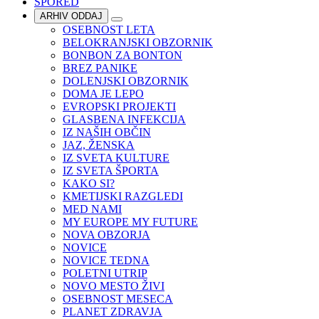
SPORED
ARHIV ODDAJ
OSEBNOST LETA
BELOKRANJSKI OBZORNIK
BONBON ZA BONTON
BREZ PANIKE
DOLENJSKI OBZORNIK
DOMA JE LEPO
EVROPSKI PROJEKTI
GLASBENA INFEKCIJA
IZ NAŠIH OBČIN
JAZ, ŽENSKA
IZ SVETA KULTURE
IZ SVETA ŠPORTA
KAKO SI?
KMETIJSKI RAZGLEDI
MED NAMI
MY EUROPE MY FUTURE
NOVA OBZORJA
NOVICE
NOVICE TEDNA
POLETNI UTRIP
NOVO MESTO ŽIVI
OSEBNOST MESECA
PLANET ZDRAVJA