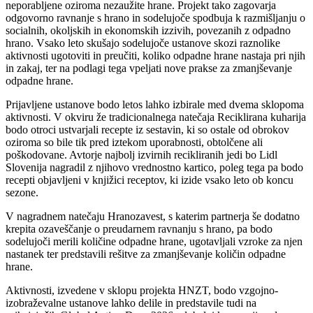
neporabljene oziroma nezaužite hrane. Projekt tako zagovarja
odgovorno ravnanje s hrano in sodelujoče spodbuja k razmišljanju o
socialnih, okoljskih in ekonomskih izzivih, povezanih z odpadno
hrano. Vsako leto skušajo sodelujoče ustanove skozi raznolike
aktivnosti ugotoviti in preučiti, koliko odpadne hrane nastaja pri njih
in zakaj, ter na podlagi tega vpeljati nove prakse za zmanjševanje
odpadne hrane.
Prijavljene ustanove bodo letos lahko izbirale med dvema sklopoma
aktivnosti. V okviru že tradicionalnega natečaja Reciklirana kuharija
bodo otroci ustvarjali recepte iz sestavin, ki so ostale od obrokov
oziroma so bile tik pred iztekom uporabnosti, obtolčene ali
poškodovane. Avtorje najbolj izvirnih recikliranih jedi bo Lidl
Slovenija nagradil z njihovo vrednostno kartico, poleg tega pa bodo
recepti objavljeni v knjižici receptov, ki izide vsako leto ob koncu
sezone.
V nagradnem natečaju Hranozavest, s katerim partnerja še dodatno
krepita ozaveščanje o preudarnem ravnanju s hrano, pa bodo
sodelujoči merili količine odpadne hrane, ugotavljali vzroke za njen
nastanek ter predstavili rešitve za zmanjševanje količin odpadne
hrane.
Aktivnosti, izvedene v sklopu projekta HNZT, bodo vzgojno-
izobraževalne ustanove lahko delile in predstavile tudi na