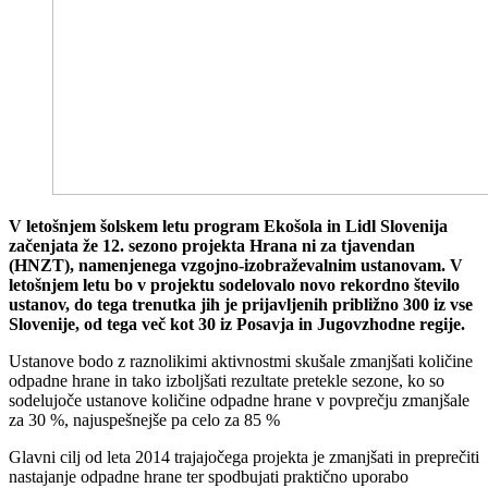
V letošnjem šolskem letu program Ekošola in Lidl Slovenija
začenjata že 12. sezono projekta Hrana ni za tjavendan
(HNZT), namenjenega vzgojno-izobraževalnim ustanovam. V
letošnjem letu bo v projektu sodelovalo novo rekordno število
ustanov, do tega trenutka jih je prijavljenih približno 300 iz vse
Slovenije, od tega več kot 30 iz Posavja in Jugovzhodne regije.
Ustanove bodo z raznolikimi aktivnostmi skušale zmanjšati količine
odpadne hrane in tako izboljšati rezultate pretekle sezone, ko so
sodelujoče ustanove količine odpadne hrane v povprečju zmanjšale
za 30 %, najuspešnejše pa celo za 85 %
Glavni cilj od leta 2014 trajajočega projekta je zmanjšati in preprečiti
nastajanje odpadne hrane ter spodbujati praktično uporabo