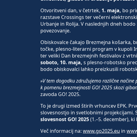
Otvoritveni dan, v četrtek,
1. maja,
bo prin
razstave Crossings ter večerni elektronski 
Urbanje in Rolija. V naslednjih dneh bodo s
povezovanje.
Obiskovalce čakajo Brezmejna košarka, br
točke, plesno-literarni program v kupoli
ter veliki Dan brezmejnih festivalov z vrtn
soboto, 10. maja,
s plesno-robotsko pre
bodo obiskovalci lahko preizkusili robots
»V tem dogodku združujemo različne načine p
k pomenu brezmejnosti GO! 2025 skozi giban
zavoda GO! 2025.
To je drugi izmed štirih vrhuncev EPK. Prve
slovesnostjo in svetlobnimi projekcijami. 
slovesnost GO! 2025
(1.–5. december), ki
Več informacij na:
www.go2025.eu
in
www