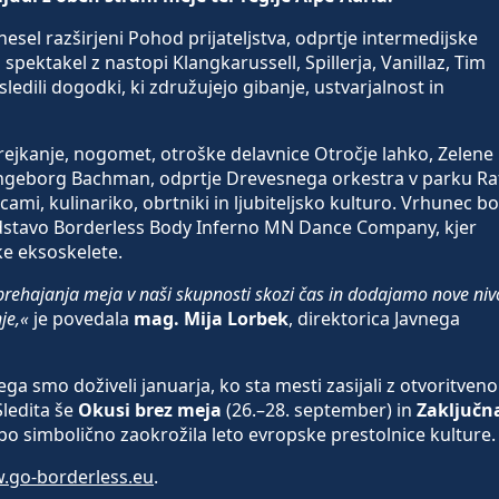
esel razširjeni Pohod prijateljstva, odprtje intermedijske
spektakel z nastopi Klangkarussell, Spillerja, Vanillaz, Tim
ledili dogodki, ki združujejo gibanje, ustvarjalnost in
ejkanje, nogomet, otroške delavnice Otročje lahko, Zelene
 Ingeborg Bachman, odprtje Drevesnega orkestra v parku Ra
icami, kulinariko, obrtniki in ljubiteljsko kulturo. Vrhunec bo
dstavo Borderless Body Inferno MN Dance Company, kjer
ke eksoskelete.
rehajanja meja v naši skupnosti skozi čas in dodajamo nove niv
je,«
je povedala
mag. Mija Lorbek
, direktorica Javnega
ga smo doživeli januarja, ko sta mesti zasijali z otvoritveno
Sledita še
Okusi brez meja
(26.–28. september) in
Zaključn
 bo simbolično zaokrožila leto evropske prestolnice kulture
.go-borderless.eu
.