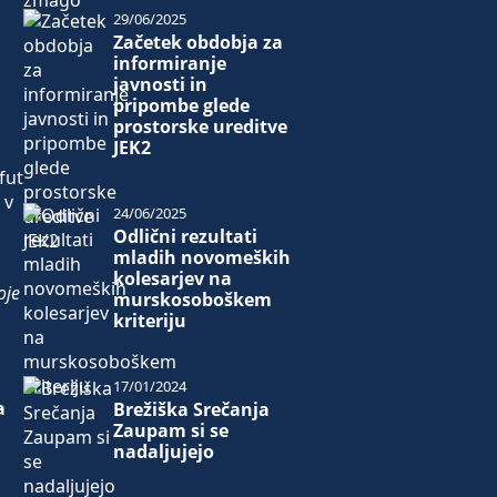
29/06/2025
Začetek obdobja za
informiranje
javnosti in
pripombe glede
prostorske ureditve
JEK2
fut
 v
24/06/2025
Odlični rezultati
mladih novomeških
kolesarjev na
oje
murskosoboškem
kriteriju
17/01/2024
a
Brežiška Srečanja
Zaupam si se
.
nadaljujejo