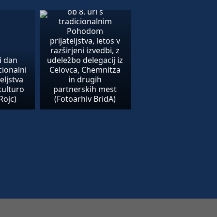
Otvoritev bo 1. maja
ob 8. uri s
tradicionalnim
Pohodom
prijateljstva, letos v
razširjeni izvedbi, z
i dan
udeležbo delegacij iz
cionalni
Celovca, Chemnitza
eljstva
in drugih
kulturo
partnerskih mest
Rojc)
(Fotoarhiv BridA)