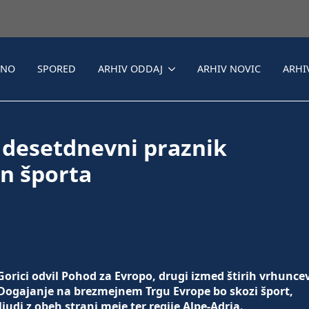
LNO
SPORED
ARHIV ODDAJ
ARHIV NOVIC
ARHI
 desetdnevni praznik
in športa
 Gorici odvil Pohod za Evropo, drugi izmed štirih vrhunce
 Dogajanje na brezmejnem Trgu Evrope bo skozi šport,
udi z obeh strani meje ter regije Alpe-Adria.