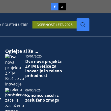
V POLETNI UTRIP
OSEBNOST LETA 2025
Search
for:
Oglejte si še ...
15/01/2025
Dva nova projekta
ZPTM Brežice za
inovacije in zeleno
prihodnost
06/05/2024
Končnico začeli z
v
zasluženo zmago