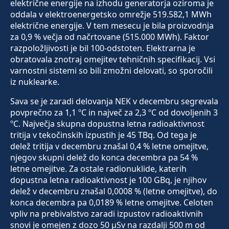
električne energije na izhodu generatorja oziroma je
oddala v elektroenergetsko omrežje 519.582,1 MWh
električne energije. V tem mesecu je bila proizvodnja
za 0,9 % večja od načrtovane (515.000 MWh). Faktor
razpoložljivosti je bil 100-odstoten. Elektrarna je
obratovala znotraj omejitev tehničnih specifikacij. Vsi
varnostni sistemi so bili zmožni delovati, so sporočili
iz nuklearke.
Sava se je zaradi delovanja NEK v decembru segrevala
povprečno za 1,1 ºC in največ za 2,3 ºC od dovoljenih 3
ºC. Največja skupna dopustna letna radioaktivnost
tritija v tekočinskih izpustih je 45 TBq. Od tega je
delež tritija v decembru znašal 0,4 % letne omejitve,
njegov skupni delež do konca decembra pa 54 %
letne omejitve. Za ostale radionuklide, katerih
dopustna letna radioaktivnost je 100 GBq, je njihov
delež v decembru znašal 0,0008 % (letne omejitve), do
konca decembra pa 0,0189 % letne omejitve. Celoten
vpliv na prebivalstvo zaradi izpustov radioaktivnih
snovi je omejen z dozo 50 μSv na razdalji 500 m od