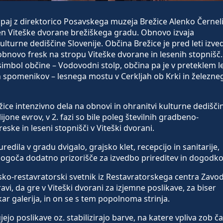
upaj z direktorico Posavskega muzeja Brežice Alenko Černel
ten Viteške dvorane brežiškega gradu. Obnovo izvaja
lturne dediščine Slovenije. Občina Brežice je pred leti izve
 obnovo fresk na stropu Viteške dvorane in lesenih stopnišč.
imbol občine – Vodovodni stolp, občina pa je v preteklem l
ih spomenikov – lesnega mostu v Cerkljah ob Krki in železne
žice intenzivno dela na obnovi in ohranitvi kulturne dedišči
lijone evrov, v 2. fazi so bile poleg številnih gradbeno-
eske in leseni stopnišči v Viteški dvorani.
redila v gradu dvigalo, grajsko klet, recepcijo in sanitarije,
omogoča dodatno prizorišče za izvedbo prireditev in dogodko
rsko-restavratorski svetnik iz Restavratorskega centra Zavo
avi, da gre v Viteški dvorani za izjemne poslikave, za biser
ar galerija, in on se s tem popolnoma strinja.
jo poslikave oz. stabilizirajo barve, na katere vpliva zob ča