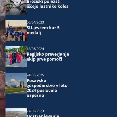
Brežiški policisti
iščejo lastnike koles
06/04/2023
SU-jevcem kar 5
medalj
13/05/2024
Regijsko preverjanje
ekip prve pomoči
24/05/2025
Posavsko
gospodarstvo v letu
2024 poslovalo
uspešno
27/02/2023
Odstranjevanje