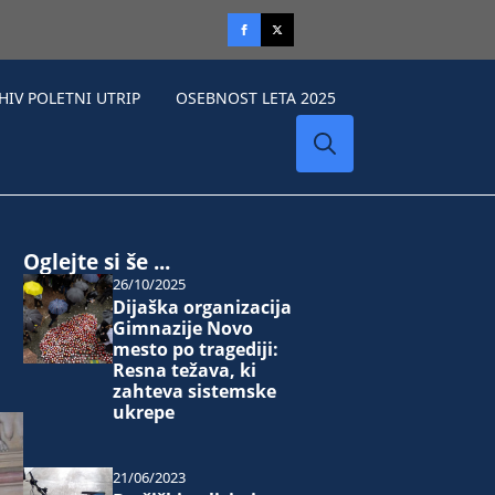
HIV POLETNI UTRIP
OSEBNOST LETA 2025
Search
for:
Oglejte si še ...
26/10/2025
Dijaška organizacija
Gimnazije Novo
mesto po tragediji:
Resna težava, ki
zahteva sistemske
ukrepe
21/06/2023