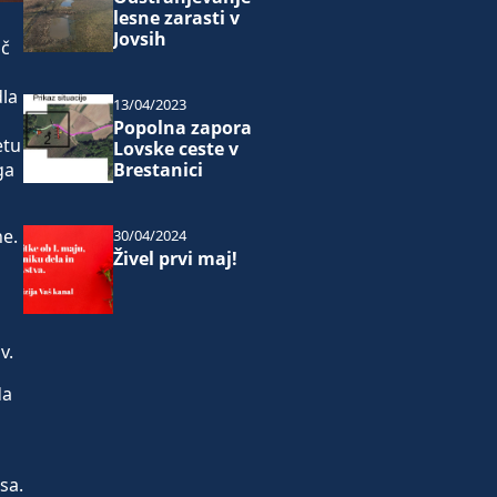
lesne zarasti v
Jovsih
ič
dla
13/04/2023
Popolna zapora
etu
Lovske ceste v
Brestanici
ga
ne.
30/04/2024
Živel prvi maj!
v.
da
sa.