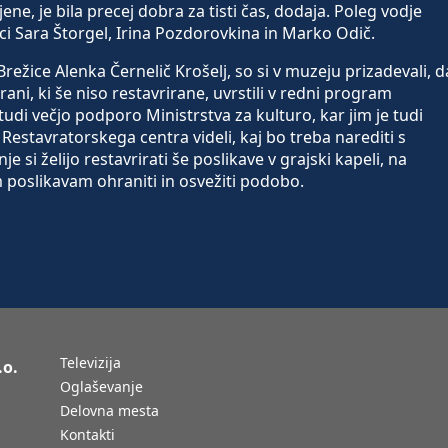
ene, je bila precej dobra za tisti čas, dodaja. Poleg vodje
ci Sara Štorgel, Irina Pozdorovkina in Marko Odič.
ežice Alenka Černelič Krošelj, so si v muzeju prizadevali, d
rani, ki še niso restavrirane, uvrstili v redni program
tudi večjo podporo Ministrstva za kulturo, kar jim je tudi
estavratorskega centra videli, kaj bo treba narediti s
e si želijo restavrirati še poslikave v grajski kapeli, na
m poslikavam ohraniti in osvežiti podobo.
Televizija
.o.
Oglaševanje
Delovna mesta
Kontakti