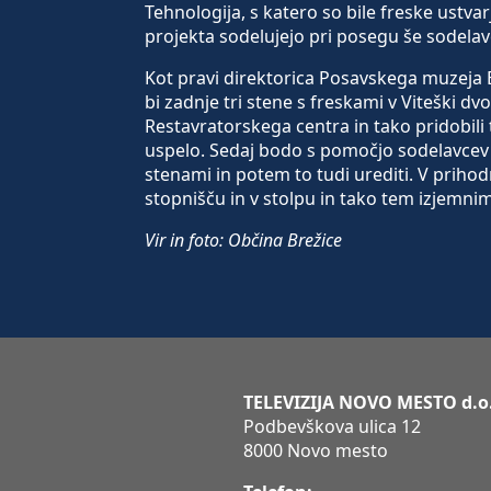
Tehnologija, s katero so bile freske ustvarj
projekta sodelujejo pri posegu še sodelav
Kot pravi direktorica Posavskega muzeja Br
bi zadnje tri stene s freskami v Viteški dvo
Restavratorskega centra in tako pridobili 
uspelo. Sedaj bodo s pomočjo sodelavcev R
stenami in potem to tudi urediti. V prihodnj
stopnišču in v stolpu in tako tem izjemni
Vir in foto: Občina Brežice
TELEVIZIJA NOVO MESTO d.o
Podbevškova ulica 12
8000 Novo mesto