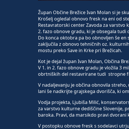
Župan Občine Brežice Ivan Molan si je sk
Krošelj ogledal obnovo fresk na eni od s
Restavratorski center Zavoda za varstvo ku
2. fazo obnove gradu, ki je obsegala tudi
Do konca oktobra pa bo obnovljen še en s
zaključila z obnovo tehničnih oz. kulturn
mostu preko Save in Krke pri Brežicah.
Kot je dejal župan Ivan Molan, Občina Bre
V 1. in 2. fazo obnove gradu je vložila 3 mi
obrtniških del restavrirane tudi stropne fr
V nadaljevanju je občina obnovila streho, u
lani še nadkrijte grajskega dvorišča, ki 
Vodja projekta, Ljubiša Milić, konservato
za varstvo kulturne dediščine Slovenije, pr
baroka. Pravi, da marsikdo pravi dvorani k
V postopku obnove fresk s sodelavci utrjuje