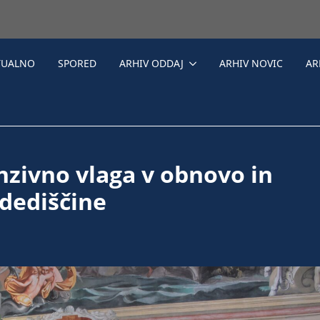
TUALNO
SPORED
ARHIV ODDAJ
ARHIV NOVIC
AR
nzivno vlaga v obnovo in
dediščine