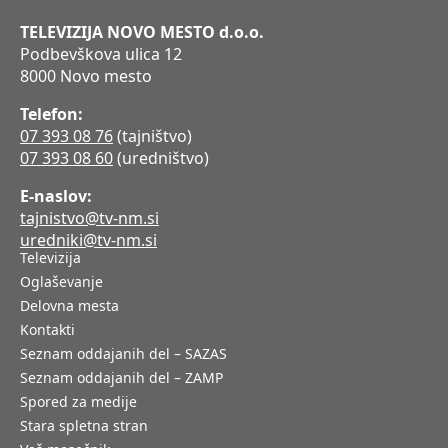
TELEVIZIJA NOVO MESTO d.o.o.
Podbevškova ulica 12
8000 Novo mesto
Telefon:
07 393 08 76
(tajništvo)
07 393 08 60
(uredništvo)
E-naslov:
tajnistvo@tv-nm.si
uredniki@tv-nm.si
Televizija
Oglaševanje
Delovna mesta
Kontakti
Seznam oddajanih del – SAZAS
Seznam oddajanih del – ZAMP
Spored za medije
Stara spletna stran