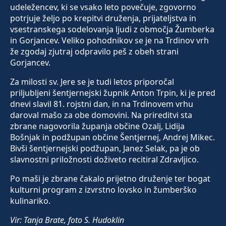
udeležencev, ki se vsako leto povečuje, zgovorno
potrjuje željo po krepitvi druženja, prijateljstva in
vsestranskega sodelovanja ljudi z območja Žumberka
in Gorjancev. Veliko pohodnikov se je na Trdinov vrh
že zgodaj zjutraj odpravilo peš z obeh strani
Gorjancev.
Za milosti sv. Jere se je tudi letos priporočal
priljubljeni šentjernejski župnik Anton Trpin, ki je pred
dnevi slavil 81. rojstni dan, in na Trdinovem vrhu
daroval mašo za obe domovini. Na prireditvi sta
zbrane nagovorila županja občine Ozalj, Lidija
Bošnjak in podžupan občine Šentjernej, Andrej Mikec.
Bivši šentjernejski podžupan, Janez Selak, pa je ob
slavnostni priložnosti doživeto recitiral Zdravljico.
Po maši je zbrane čakalo prijetno druženje ter bogat
kulturni program z izvrstno lovsko in žumberško
kulinariko.
Vir: Tanja Brate, foto S. Hudoklin