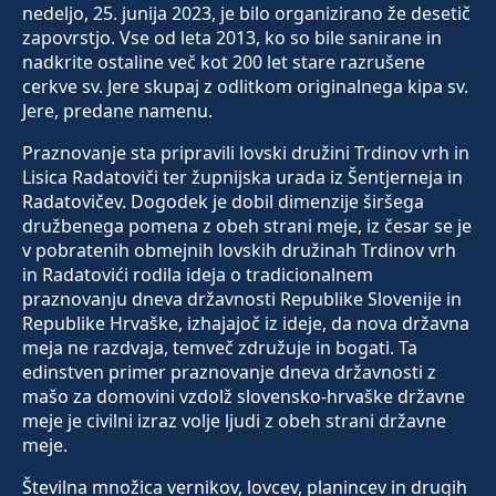
nedeljo, 25. junija 2023, je bilo organizirano že desetič
zapovrstjo. Vse od leta 2013, ko so bile sanirane in
nadkrite ostaline več kot 200 let stare razrušene
cerkve sv. Jere skupaj z odlitkom originalnega kipa sv.
Jere, predane namenu.
Praznovanje sta pripravili lovski družini Trdinov vrh in
Lisica Radatoviči ter župnijska urada iz Šentjerneja in
Radatovičev. Dogodek je dobil dimenzije širšega
družbenega pomena z obeh strani meje, iz česar se je
v pobratenih obmejnih lovskih družinah Trdinov vrh
in Radatovići rodila ideja o tradicionalnem
praznovanju dneva državnosti Republike Slovenije in
Republike Hrvaške, izhajajoč iz ideje, da nova državna
meja ne razdvaja, temveč združuje in bogati. Ta
edinstven primer praznovanje dneva državnosti z
mašo za domovini vzdolž slovensko-hrvaške državne
meje je civilni izraz volje ljudi z obeh strani državne
meje.
Številna množica vernikov, lovcev, planincev in drugih