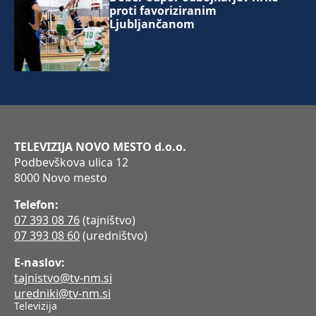
proti favoriziranim
Ljubljančanom
TELEVIZIJA NOVO MESTO d.o.o.
Podbevškova ulica 12
8000 Novo mesto
Telefon:
07 393 08 76
(tajništvo)
07 393 08 60
(uredništvo)
E-naslov:
tajnistvo@tv-nm.si
uredniki@tv-nm.si
Televizija