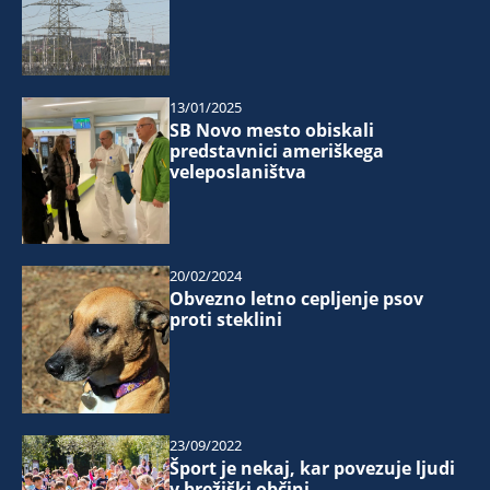
13/01/2025
SB Novo mesto obiskali
predstavnici ameriškega
veleposlaništva
20/02/2024
Obvezno letno cepljenje psov
proti steklini
23/09/2022
Šport je nekaj, kar povezuje ljudi
v brežiški občini