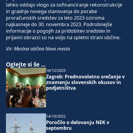
lahko oddajo vlogo za sofinanciranje rekonstrukcije
in gradnje novega stanovanja do porabe
proračunskih sredstev za leto 2023 oziroma
najkasneje do 30. novembra 2023. Podrobnejše
informacije o pogojih za pridobitev sredstev in
prijavni obrazci so na voljo na spletni strani občine.
Vir: Mestna občina Novo mesto
Oglejte si še ...
18/12/2025
Zagreb: Prednovoletno srečanje v
znamenju slovenskih okusov in
podjetništva
14/10/2022
Poročilo o delovanju NEK v
septembru