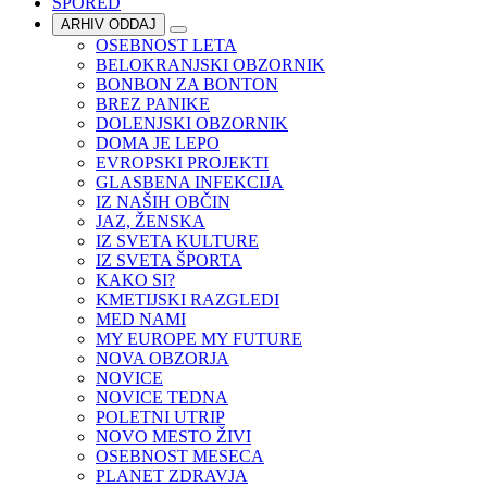
SPORED
ARHIV ODDAJ
OSEBNOST LETA
BELOKRANJSKI OBZORNIK
BONBON ZA BONTON
BREZ PANIKE
DOLENJSKI OBZORNIK
DOMA JE LEPO
EVROPSKI PROJEKTI
GLASBENA INFEKCIJA
IZ NAŠIH OBČIN
JAZ, ŽENSKA
IZ SVETA KULTURE
IZ SVETA ŠPORTA
KAKO SI?
KMETIJSKI RAZGLEDI
MED NAMI
MY EUROPE MY FUTURE
NOVA OBZORJA
NOVICE
NOVICE TEDNA
POLETNI UTRIP
NOVO MESTO ŽIVI
OSEBNOST MESECA
PLANET ZDRAVJA