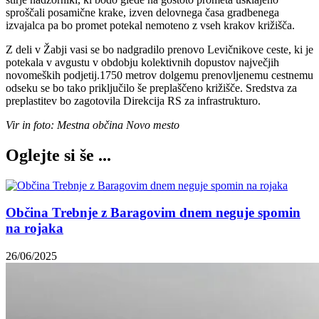
sproščali posamične krake, izven delovnega časa gradbenega
izvajalca pa bo promet potekal nemoteno z vseh krakov križišča.
Z deli v Žabji vasi se bo nadgradilo prenovo Levičnikove ceste, ki je
potekala v avgustu v obdobju kolektivnih dopustov največjih
novomeških podjetij.1750 metrov dolgemu prenovljenemu cestnemu
odseku se bo tako priključilo še preplaščeno križišče. Sredstva za
preplastitev bo zagotovila Direkcija RS za infrastrukturo.
Vir in foto: Mestna občina Novo mesto
Oglejte si še ...
Občina Trebnje z Baragovim dnem neguje spomin
na rojaka
26/06/2025