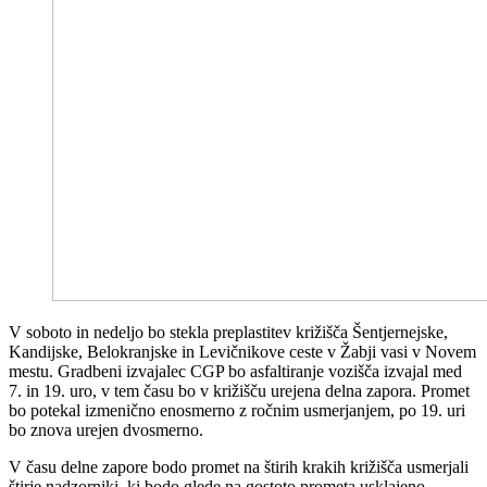
V soboto in nedeljo bo stekla preplastitev križišča Šentjernejske,
Kandijske, Belokranjske in Levičnikove ceste v Žabji vasi v Novem
mestu. Gradbeni izvajalec CGP bo asfaltiranje vozišča izvajal med
7. in 19. uro, v tem času bo v križišču urejena delna zapora. Promet
bo potekal izmenično enosmerno z ročnim usmerjanjem, po 19. uri
bo znova urejen dvosmerno.
V času delne zapore bodo promet na štirih krakih križišča usmerjali
štirje nadzorniki, ki bodo glede na gostoto prometa usklajeno