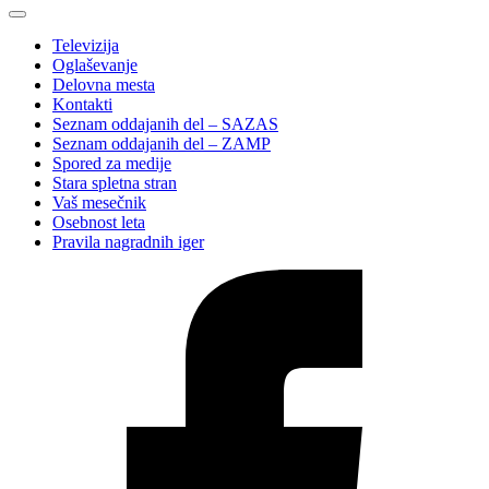
Televizija
Oglaševanje
Delovna mesta
Kontakti
Seznam oddajanih del – SAZAS
Seznam oddajanih del – ZAMP
Spored za medije
Stara spletna stran
Vaš mesečnik
Osebnost leta
Pravila nagradnih iger