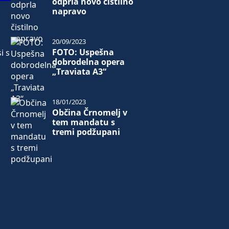
odprla novo čistilno
napravo
20/09/2023
FOTO: Uspešna
i s
dobrodelna opera
„Traviata A3“
18/01/2023
Občina Črnomelj v
tem mandatu s
tremi podžupani