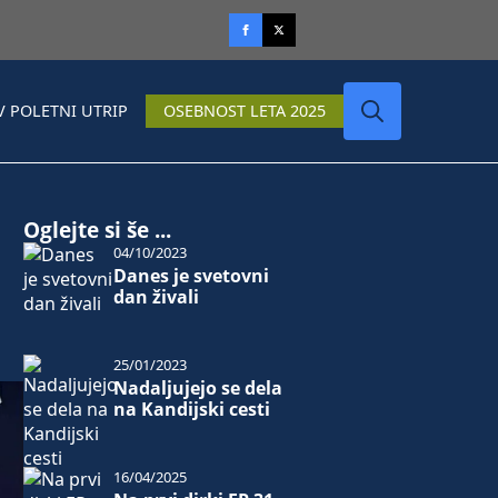
V POLETNI UTRIP
OSEBNOST LETA 2025
Search
for:
Oglejte si še ...
04/10/2023
Danes je svetovni
dan živali
25/01/2023
Nadaljujejo se dela
na Kandijski cesti
16/04/2025