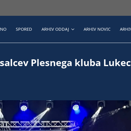
LNO
SPORED
ARHIV ODDAJ
ARHIV NOVIC
ARHI
lesalcev Plesnega kluba Lukec