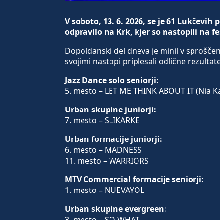
V soboto, 13. 6. 2026, se je 61 Lukčevih
odpravilo na Krk, kjer so nastopili na 
Dopoldanski del dneva je minil v sproščene
svojimi nastopi priplesali odlične rezultate
Jazz Dance solo seniorji:
5. mesto – LET ME THINK ABOUT IT (Nia Ka
Urban skupine juniorji:
7. mesto – SLIKARKE
Urban formacije juniorji:
6. mesto – MADNESS
11. mesto – WARRIORS
MTV Commercial formacije seniorji:
1. mesto – NUEVAYOL
Urban skupine evergreen:
3. mesto – SO WHAT