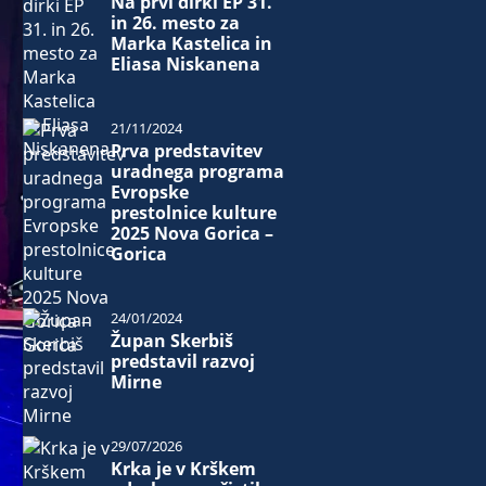
Na prvi dirki EP 31.
in 26. mesto za
Marka Kastelica in
Eliasa Niskanena
21/11/2024
Prva predstavitev
uradnega programa
Evropske
prestolnice kulture
2025 Nova Gorica –
Gorica
24/01/2024
Župan Skerbiš
predstavil razvoj
Mirne
29/07/2026
Krka je v Krškem