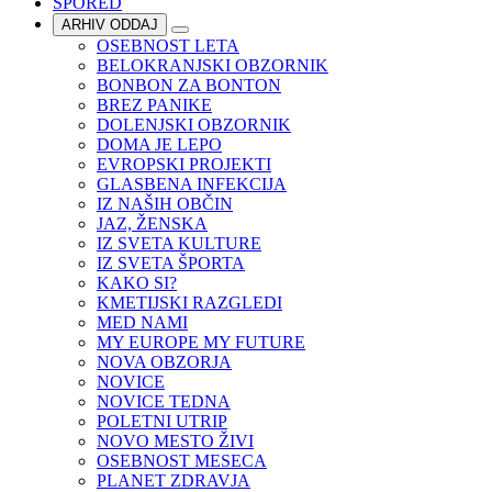
SPORED
ARHIV ODDAJ
OSEBNOST LETA
BELOKRANJSKI OBZORNIK
BONBON ZA BONTON
BREZ PANIKE
DOLENJSKI OBZORNIK
DOMA JE LEPO
EVROPSKI PROJEKTI
GLASBENA INFEKCIJA
IZ NAŠIH OBČIN
JAZ, ŽENSKA
IZ SVETA KULTURE
IZ SVETA ŠPORTA
KAKO SI?
KMETIJSKI RAZGLEDI
MED NAMI
MY EUROPE MY FUTURE
NOVA OBZORJA
NOVICE
NOVICE TEDNA
POLETNI UTRIP
NOVO MESTO ŽIVI
OSEBNOST MESECA
PLANET ZDRAVJA