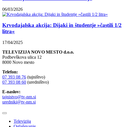
06/03/2026
Krvodajalska akcija: Dijaki in študentje »častili 1/2
litra«
17/04/2025
TELEVIZIJA NOVO MESTO d.o.o.
Podbevškova ulica 12
8000 Novo mesto
Telefon:
07 393 08 76
(tajništvo)
07 393 08 60
(uredništvo)
E-naslov:
tajnistvo@tv-nm.si
uredniki@tv-nm.si
Televizija
Oglaševanje