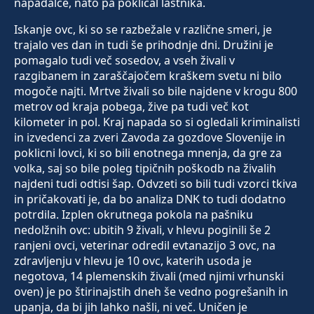
napadalce, nato pa poklical lastnika.
Iskanje ovc, ki so se razbežale v različne smeri, je
trajalo ves dan in tudi še prihodnje dni. Družini je
pomagalo tudi več sosedov, a vseh živali v
razgibanem in zaraščajočem kraškem svetu ni bilo
mogoče najti. Mrtve živali so bile najdene v krogu 800
metrov od kraja pobega, žive pa tudi več kot
kilometer in pol. Kraj napada so si ogledali kriminalisti
in izvedenci za zveri Zavoda za gozdove Slovenije in
poklicni lovci, ki so bili enotnega mnenja, da gre za
volka, saj so bile poleg tipičnih poškodb na živalih
najdeni tudi odtisi šap. Odvzeti so bili tudi vzorci tkiva
in pričakovati je, da bo analiza DNK to tudi dodatno
potrdila. Izplen okrutnega pokola na pašniku
nedolžnih ovc: ubitih 9 živali, v hlevu poginili še 2
ranjeni ovci, veterinar odredil evtanazijo 3 ovc, na
zdravljenju v hlevu je 10 ovc, katerih usoda je
negotova, 14 plemenskih živali (med njimi vrhunski
oven) je po štirinajstih dneh še vedno pogrešanih in
upanja, da bi jih lahko našli, ni več. Uničen je