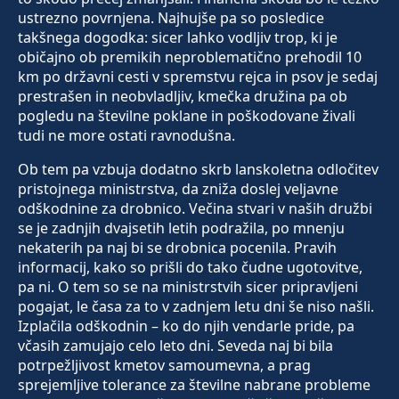
ustrezno povrnjena. Najhujše pa so posledice
takšnega dogodka: sicer lahko vodljiv trop, ki je
običajno ob premikih neproblematično prehodil 10
km po državni cesti v spremstvu rejca in psov je sedaj
prestrašen in neobvladljiv, kmečka družina pa ob
pogledu na številne poklane in poškodovane živali
tudi ne more ostati ravnodušna.
Ob tem pa vzbuja dodatno skrb lanskoletna odločitev
pristojnega ministrstva, da zniža doslej veljavne
odškodnine za drobnico. Večina stvari v naših družbi
se je zadnjih dvajsetih letih podražila, po mnenju
nekaterih pa naj bi se drobnica pocenila. Pravih
informacij, kako so prišli do tako čudne ugotovitve,
pa ni. O tem so se na ministrstvih sicer pripravljeni
pogajat, le časa za to v zadnjem letu dni še niso našli.
Izplačila odškodnin – ko do njih vendarle pride, pa
včasih zamujajo celo leto dni. Seveda naj bi bila
potrpežljivost kmetov samoumevna, a prag
sprejemljive tolerance za številne nabrane probleme