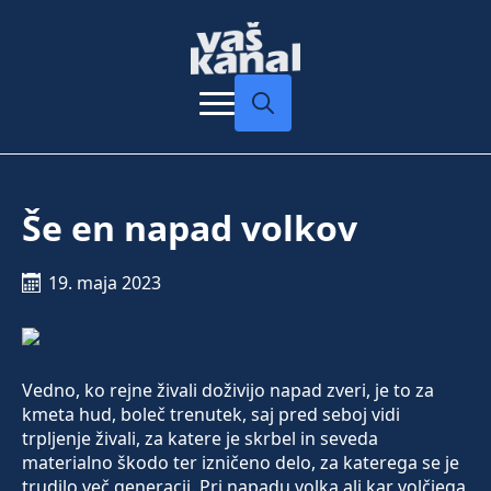
Search
for:
Še en napad volkov
19. maja 2023
Vedno, ko rejne živali doživijo napad zveri, je to za
kmeta hud, boleč trenutek, saj pred seboj vidi
trpljenje živali, za katere je skrbel in seveda
materialno škodo ter izničeno delo, za katerega se je
trudilo več generacij. Pri napadu volka ali kar volčjega