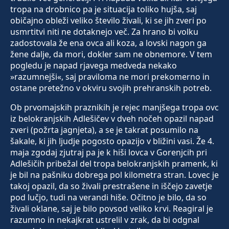
tropa na drobnico pa je situacija toliko hujša, saj
običajno obleži veliko število živali, ki se jih zveri po
usmrtitvi niti ne dotaknejo več. Za hrano bi volku
zadostovala že ena ovca ali koza, a lovski nagon ga
žene dalje, da mori, dokler sam ne obnemore. V tem
pogledu je napad rjavega medveda nekako
»razumnejši«, saj praviloma ne mori prekomerno in
ostane pretežno v okviru svojih prehranskih potreb.
Ob prvomajskih praznikih je rejec manjšega tropa ovc
iz belokranjskih Adlešičev v dveh nočeh opazil napad
zveri (požrta jagnjeta), a se je takrat posumilo na
šakale, ki jih ljudje pogosto opazijo v bližini vasi. Že 4.
maja zgodaj zjutraj pa je k hiši lovca v Gorenjcih pri
Adlešičih pribežal del tropa belokranjskih pramenk, ki
je bil na pašniku dobrega pol kilometra stran. Lovec je
takoj opazil, da so živali prestrašene in iščejo zavetje
pod lučjo, tudi na verandi hiše. Očitno je bilo, da so
živali oklane, saj je bilo povsod veliko krvi. Reagiral je
razumno in nekajkrat ustrelil v zrak, da bi odgnal