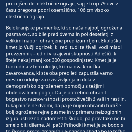
precejšen del električne ograje, saj je trop 79 ovc v
času pregona podrl osemžično, 106 cm visoko
električno ograjo.
Belokranjske pramenke, ki so naša najbolj ogrožena
pasma ovc, so bile pred dvema in pol desetletji z
velikimi napori ohranjene pred izumrtjem. Ekološko
kmetijo Vučji ogrizek, ki redi tudi te živali, vodi mladi
prevzemnik – edini v krajevni skupnosti Adlešiči, ki
šteje nekaj manj kot 300 gospodinjstev. Kmetija je
tudi edina v tem okolju, ki ima dva kmečka
zavarovanca, ki sta oba pred leti zapustila varno
mestno udobje za izziv življenja in dela v
demografsko ogroženem območju s težjimi
obdelovalnimi pogoji. Da je potrebno ohraniti
bogastvo raznovrstnosti prostoživečih živali in rastlin,
tukaj nihče ne dvomi, da pa je nujno ohraniti tudi še
bolj ogrožene rejne pasme in v primeru neizogibnih
izgub ustrezno nadomestiti škodo, pa prav tako ne bi
smelo biti dileme. Ali pač? Prihodki kmetije se bodo s
to škodo precej zmanjšali. Finančna škoda bo le težko