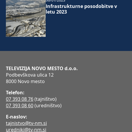
Infrastrukturne posodobitve v
letu 2023
TELEVIZIJA NOVO MESTO d.o.o.
Podbevškova ulica 12
8000 Novo mesto
Telefon:
07 393 08 76
(tajništvo)
07 393 08 60
(uredništvo)
E-naslov:
tajnistvo@tv-nm.si
uredniki@tv-nm.si