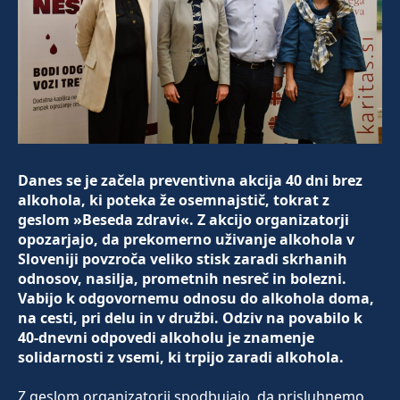
Danes se je začela preventivna akcija 40 dni brez
alkohola, ki poteka že osemnajstič, tokrat z
geslom »Beseda zdravi«. Z akcijo organizatorji
opozarjajo, da prekomerno uživanje alkohola v
Sloveniji povzroča veliko stisk zaradi skrhanih
odnosov, nasilja, prometnih nesreč in bolezni.
Vabijo k odgovornemu odnosu do alkohola doma,
na cesti, pri delu in v družbi. Odziv na povabilo k
40-dnevni odpovedi alkoholu je znamenje
solidarnosti z vsemi, ki trpijo zaradi alkohola.
Z geslom organizatorji spodbujajo, da prisluhnemo