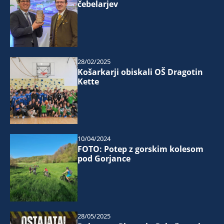
čebelarjev
28/02/2025
Košarkarji obiskali OŠ Dragotin
Kette
10/04/2024
FOTO: Potep z gorskim kolesom
pod Gorjance
28/05/2025