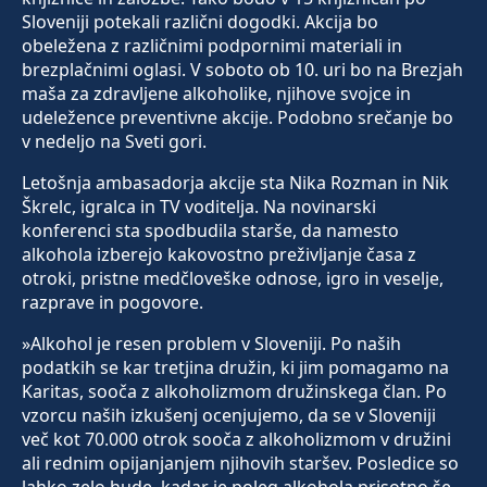
Sloveniji potekali različni dogodki. Akcija bo
obeležena z različnimi podpornimi materiali in
brezplačnimi oglasi. V soboto ob 10. uri bo na Brezjah
maša za zdravljene alkoholike, njihove svojce in
udeležence preventivne akcije. Podobno srečanje bo
v nedeljo na Sveti gori.
Letošnja ambasadorja akcije sta Nika Rozman in Nik
Škrelc, igralca in TV voditelja. Na novinarski
konferenci sta spodbudila starše, da namesto
alkohola izberejo kakovostno preživljanje časa z
otroki, pristne medčloveške odnose, igro in veselje,
razprave in pogovore.
»Alkohol je resen problem v Sloveniji. Po naših
podatkih se kar tretjina družin, ki jim pomagamo na
Karitas, sooča z alkoholizmom družinskega član. Po
vzorcu naših izkušenj ocenjujemo, da se v Sloveniji
več kot 70.000 otrok sooča z alkoholizmom v družini
ali rednim opijanjanjem njihovih staršev. Posledice so