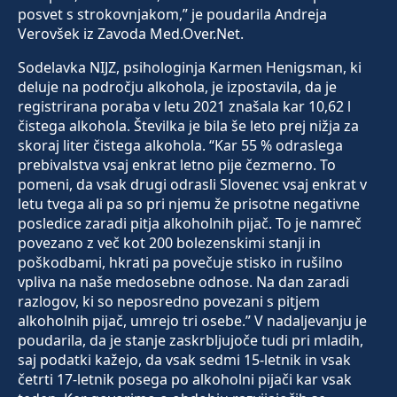
posvet s strokovnjakom,” je poudarila Andreja
Verovšek iz Zavoda Med.Over.Net.
Sodelavka NIJZ, psihologinja Karmen Henigsman, ki
deluje na področju alkohola, je izpostavila, da je
registrirana poraba v letu 2021 znašala kar 10,62 l
čistega alkohola. Številka je bila še leto prej nižja za
skoraj liter čistega alkohola. “Kar 55 % odraslega
prebivalstva vsaj enkrat letno pije čezmerno. To
pomeni, da vsak drugi odrasli Slovenec vsaj enkrat v
letu tvega ali pa so pri njemu že prisotne negativne
posledice zaradi pitja alkoholnih pijač. To je namreč
povezano z več kot 200 bolezenskimi stanji in
poškodbami, hkrati pa povečuje stisko in rušilno
vpliva na naše medosebne odnose. Na dan zaradi
razlogov, ki so neposredno povezani s pitjem
alkoholnih pijač, umrejo tri osebe.” V nadaljevanju je
poudarila, da je stanje zaskrbljujoče tudi pri mladih,
saj podatki kažejo, da vsak sedmi 15-letnik in vsak
četrti 17-letnik posega po alkoholni pijači kar vsak