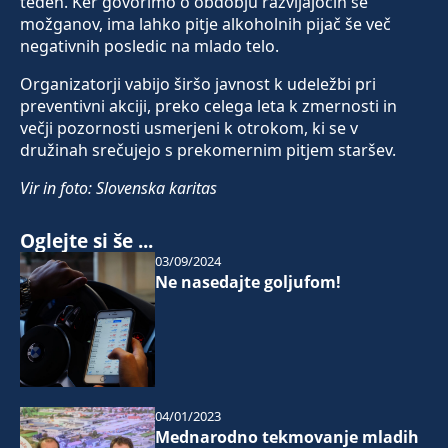
teden. Ker govorimo o obdobju razvijajočih se
možganov, ima lahko pitje alkoholnih pijač še več
negativnih posledic na mlado telo.
Organizatorji vabijo širšo javnost k udeležbi pri
preventivni akciji, preko celega leta k zmernosti in
večji pozornosti usmerjeni k otrokom, ki se v
družinah srečujejo s prekomernim pitjem staršev.
Vir in foto: Slovenska karitas
Oglejte si še ...
03/09/2024
Ne nasedajte goljufom!
04/01/2023
Mednarodno tekmovanje mladih