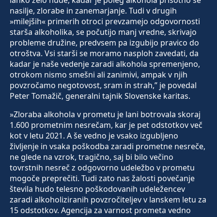
lahko zelo hude, kadar je poleg alkohola prisotno še
nasilje, zlorabe in zanemarjanje. Tudi v drugih
»milejših« primerih otroci prevzamejo odgovornosti
starša alkoholika, se počutijo manj vredne, skrivajo
probleme družine, predvsem pa izgubijo pravico do
otroštva. Vsi starši se moramo nasploh zavedati, da
kadar je naše vedenje zaradi alkohola spremenjeno,
otrokom nismo smešni ali zanimivi, ampak v njih
povzročamo negotovost, sram in strah,” je povedal
Peter Tomažič, generalni tajnik Slovenske karitas.
»Zloraba alkohola v prometu je lani botrovala skoraj
1.600 prometnim nesrečam, kar je pet odstotkov več
kot v letu 2021. A še vedno je vsako izgubljeno
življenje in vsaka poškodba zaradi prometne nesreče,
ne glede na vzrok, tragično, saj bi bilo večino
tovrstnih nesreč z odgovorno udeležbo v prometu
mogoče preprečiti. Tudi zato nas žalosti povečanje
števila hudo telesno poškodovanih udeležencev
zaradi alkoholiziranih povzročiteljev v lanskem letu za
15 odstotkov. Agencija za varnost prometa vedno