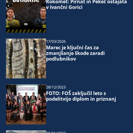
Rokomet: Pirnat in Pekeč ostajata
v Ivančni Gorici
17/03/2026
Marec je ključni čas za
zmanjšanje škode zaradi
podlubnikov
28/12/2023
FOTO: FOŠ zaključil leto s
podelitvijo diplom in priznanj
06/01/2023