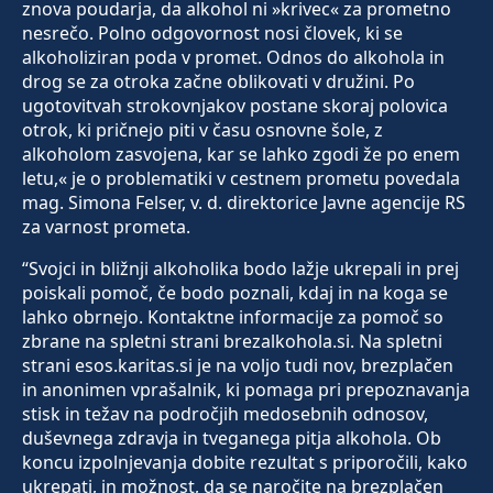
znova poudarja, da alkohol ni »krivec« za prometno
nesrečo. Polno odgovornost nosi človek, ki se
alkoholiziran poda v promet. Odnos do alkohola in
drog se za otroka začne oblikovati v družini. Po
ugotovitvah strokovnjakov postane skoraj polovica
otrok, ki pričnejo piti v času osnovne šole, z
alkoholom zasvojena, kar se lahko zgodi že po enem
letu,« je o problematiki v cestnem prometu povedala
mag. Simona Felser, v. d. direktorice Javne agencije RS
za varnost prometa.
“Svojci in bližnji alkoholika bodo lažje ukrepali in prej
poiskali pomoč, če bodo poznali, kdaj in na koga se
lahko obrnejo. Kontaktne informacije za pomoč so
zbrane na spletni strani brezalkohola.si. Na spletni
strani esos.karitas.si je na voljo tudi nov, brezplačen
in anonimen vprašalnik, ki pomaga pri prepoznavanja
stisk in težav na področjih medosebnih odnosov,
duševnega zdravja in tveganega pitja alkohola. Ob
koncu izpolnjevanja dobite rezultat s priporočili, kako
ukrepati, in možnost, da se naročite na brezplačen