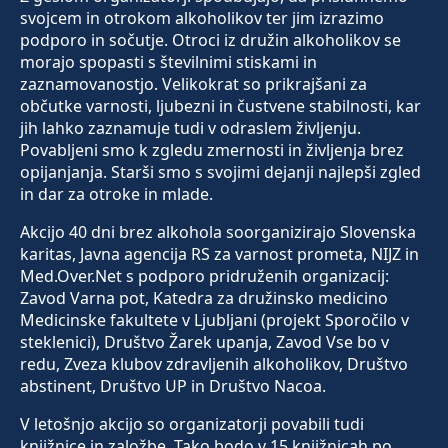
svojcem in otrokom alkoholikov ter jim izrazimo
podporo in sočutje. Otroci iz družin alkoholikov se
morajo spopasti s številnimi stiskami in
zaznamovanostjo. Velikokrat so prikrajšani za
občutke varnosti, ljubezni in čustvene stabilnosti, kar
jih lahko zaznamuje tudi v odraslem življenju.
Povabljeni smo k zgledu zmernosti in življenja brez
opijanjanja. Starši smo s svojimi dejanji najlepši zgled
in dar za otroke in mlade.
Akcijo 40 dni brez alkohola soorganizirajo Slovenska
karitas, Javna agencija RS za varnost prometa, NIJZ in
Med.Over.Net s podporo pridruženih organizacij:
Zavod Varna pot, Katedra za družinsko medicino
Medicinske fakultete v Ljubljani (projekt Sporočilo v
steklenici), Društvo Žarek upanja, Zavod Vse bo v
redu, Zveza klubov zdravljenih alkoholikov, Društvo
abstinent, Društvo UP in Društvo Nacoa.
V letošnjo akcijo so organizatorji povabili tudi
knjižnice in založbe. Tako bodo v 15 knjižnicah po