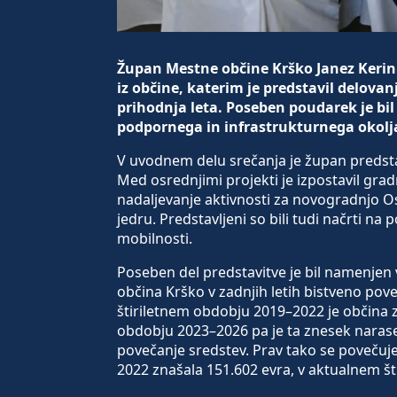
Župan Mestne občine Krško Janez Kerin 
iz občine, katerim je predstavil delovanj
prihodnja leta. Poseben poudarek je bi
podpornega in infrastrukturnega okolja
V uvodnem delu srečanja je župan predstavi
Med osrednjimi projekti je izpostavil gra
nadaljevanje aktivnosti za novogradnjo O
jedru. Predstavljeni so bili tudi načrti n
mobilnosti.
Poseben del predstavitve je bil namenjen 
občina Krško v zadnjih letih bistveno pov
štiriletnem obdobju 2019–2022 je občina 
obdobju 2023–2026 pa je ta znesek narasel
povečanje sredstev. Prav tako se povečuj
2022 znašala 151.602 evra, v aktualnem št