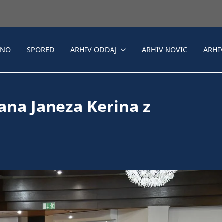
LNO
SPORED
ARHIV ODDAJ
ARHIV NOVIC
ARHI
ana Janeza Kerina z