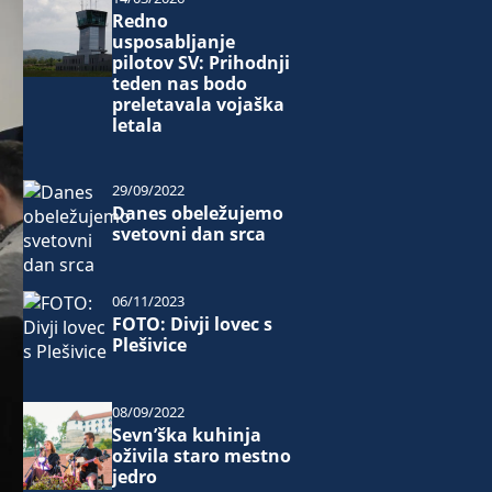
Redno
usposabljanje
pilotov SV: Prihodnji
teden nas bodo
preletavala vojaška
letala
29/09/2022
Danes obeležujemo
svetovni dan srca
06/11/2023
FOTO: Divji lovec s
Plešivice
08/09/2022
Sevn’ška kuhinja
oživila staro mestno
jedro