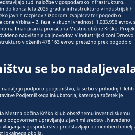
dstavljajo tudi naložbe v gospodarsko infrastrukturo.
 do konca leta 2025 gradila infrastrukturo v industrijskih
eko javnih razpisov z izborom izvajalcev ter pogodb o
e cone Vrbina – 2. faza, v skupni vrednosti 1.033.956 evrov, 
večinoma financiran iz proračuna Mestne občine Krško. Projek
redvideno nadvišanje daljnovodov. V industrijski coni Drnovo
astrukturo vloženih 478.163 evrov, pretežno prek pogodb o
ištvu se bo nadaljeval
 nadaljnjo podporo podjetništvu, ki se bo v prihodnjih letih
stavitve Podjetniškega inkubatorja, katerega začetek je
 da Mestna občina Krško kljub obsežnemu investicijskemu
iča o odgovornem upravljanju z javnimi sredstvi. Navedeno
na vlaganja v gospodarstvo predstavljajo pomemben temelj 
t lokalnega okolja.