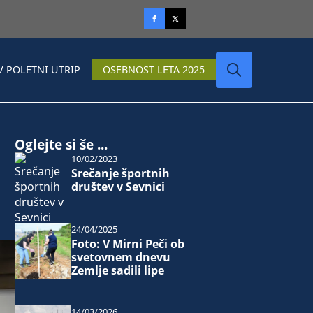
V POLETNI UTRIP
OSEBNOST LETA 2025
Search
for:
Oglejte si še ...
10/02/2023
Srečanje športnih
društev v Sevnici
24/04/2025
Foto: V Mirni Peči ob
svetovnem dnevu
Zemlje sadili lipe
14/03/2026