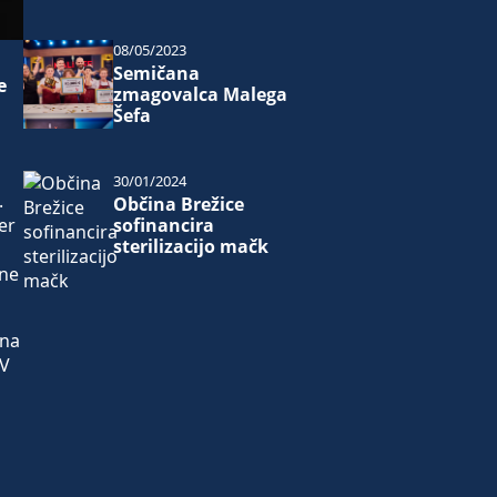
08/05/2023
Semičana
e
zmagovalca Malega
Šefa
30/01/2024
.
Občina Brežice
sofinancira
er
sterilizacijo mačk
m
tne
tna
 V