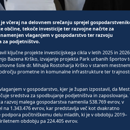
je včeraj na delovnem srečanju sprejel gospodarstvenik
e občine, tekoče investicije ter razvojne načrte za
l namenjen vlaganjem v gospodarstvo ter razvoju
 za podjetništvo.
l ključne projekte investicijskega cikla v letih 2025 in 2026
dnjo Bazena Krško, izvajanje projekta Park urbanih športov t
snovne šole dr. Mihajla Rostoharja Krško v starem mestne
a področju prometne in komunalne infrastrukture ter trajnos
vlaganjem v gospodarstvo, kjer je župan izpostavil, da Mes
ečuje sredstva za spodbujanje podjetništva in zaposlovanja.
za razvoj malega gospodarstva namenila 538.769 evrov, v
 na 1.343.476 evrov, kar predstavlja več kot dvakratno
e podpora počitniškemu delu mladih, ki je v obdobju 2019–
iriletnem obdobju pa 224.405 evrov.