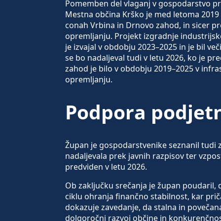
Pomemben del vlaganj v gospodarstvo pre
Mestna občina Krško je med letoma 2019 in
conah Vrbina in Drnovo zahod, in sicer pr
opremljanju. Projekt izgradnje industrijsk
je izvajal v obdobju 2023–2025 in je bil 
se bo nadaljeval tudi v letu 2026, ko je p
zahod je bilo v obdobju 2019–2025 v infr
opremljanju.
Podpora podjetn
Župan je gospodarstvenike seznanil tudi z
nadaljevala prek javnih razpisov ter vzpo
predviden v letu 2026.
Ob zaključku srečanja je župan poudaril,
ciklu ohranja finančno stabilnost, kar pr
dokazuje zavedanje, da stalna in poveča
dolgoročni razvoj občine in konkurenčnos