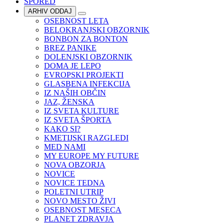
SPORED
ARHIV ODDAJ
OSEBNOST LETA
BELOKRANJSKI OBZORNIK
BONBON ZA BONTON
BREZ PANIKE
DOLENJSKI OBZORNIK
DOMA JE LEPO
EVROPSKI PROJEKTI
GLASBENA INFEKCIJA
IZ NAŠIH OBČIN
JAZ, ŽENSKA
IZ SVETA KULTURE
IZ SVETA ŠPORTA
KAKO SI?
KMETIJSKI RAZGLEDI
MED NAMI
MY EUROPE MY FUTURE
NOVA OBZORJA
NOVICE
NOVICE TEDNA
POLETNI UTRIP
NOVO MESTO ŽIVI
OSEBNOST MESECA
PLANET ZDRAVJA