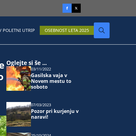
V POLETNI UTRIP
OSEBNOST LETA 2025
Search
for:
e
Oglejte si še ...
03/11/2022
o
Gasilska vaja v
Novem mestu to
soboto
07/03/2023
Pozor pri kurjenju v
naravi!
25/10/2024