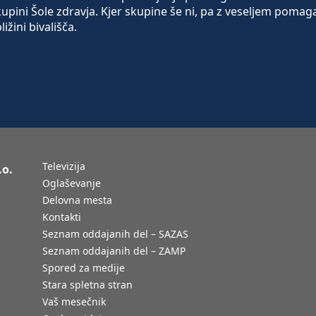
 skupini Šole zdravja. Kjer skupine še ni, pa z veseljem pomag
ižini bivališča.
Televizija
.o.
Oglaševanje
Delovna mesta
Kontakti
Seznam oddajanih del – SAZAS
Seznam oddajanih del – ZAMP
Spored za medije
Stara spletna stran
Vaš mesečnik