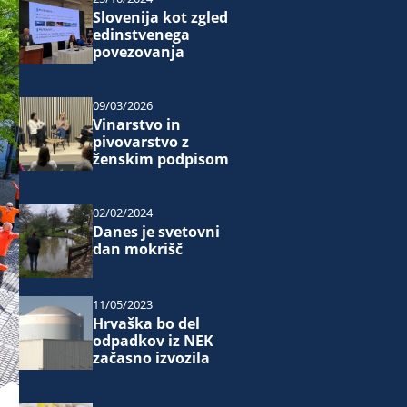
Slovenija kot zgled
edinstvenega
povezovanja
09/03/2026
Vinarstvo in
pivovarstvo z
ženskim podpisom
02/02/2024
Danes je svetovni
dan mokrišč
11/05/2023
Hrvaška bo del
odpadkov iz NEK
začasno izvozila