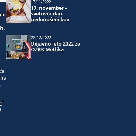
17/11/2022
17. november –
svetovni dan
ilo
nedonošenčkov
ih.
22/12/2022
Dejavno leto 2022 za
OZRK Metlika
ća,
 na
,
gi
a.