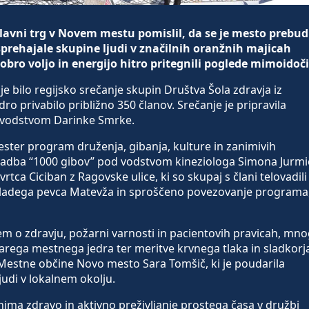
lavni trg v Novem mestu pomislil, da se je mesto prebud
 sprehajale skupine ljudi v značilnih oranžnih majicah
obro voljo in energijo hitro pritegnili poglede mimoidoč
 bilo regijsko srečanje skupin Društva Šola zdravja iz
dro privabilo približno 350 članov. Srečanje je pripravila
 vodstvom Darinke Smrke.
ster program druženja, gibanja, kulture in zanimivih
 vadba “1000 gibov” pod vodstvom kineziologa Simona Jurmi
vrtca Ciciban z Ragovske ulice, ki so skupaj s člani telovadili
mladega pevca Matevža in sproščeno povezovanje programa
em o zdravju, požarni varnosti in pacientovih pravicah, mno
 starega mestnega jedra ter meritve krvnega tlaka in sladkorj
Mestne občine Novo mesto Sara Tomšič, ki je poudarila
udi v lokalnem okolju.
zanima zdravo in aktivno preživljanje prostega časa v družbi