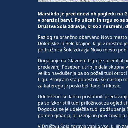
Marsikdo je pred dnevi ob pogledu na G
v oranžni barvi. Po ulicah in trgu so se
Društva Šola zdravja, ki so z nasmehi, d
Razlog za oranžno obarvano Novo mesto je
Dolenjske in Bele krajine, ki je v mestno je
podružnica Šole zdravja Novo mesto pod
Dogajanje na Glavnem trgu je spremljal pe
predavanj. Poseben utrip je dala skupna
veliko navdušenja pa so poželi tudi otroci 
trgu. Program sta popestrila še nastop 
za katerega je poskrbel Rado Trifković.
Udeleženci so lahko prisluhnili predavanj
pa so izkoristili tudi priložnost za ogled
Dogodka se je udeležila tudi podžupanja 
pomen gibanja, druženja in povezovanja lj
V Društvu Šola zdravja vabijo vse, ki jih 