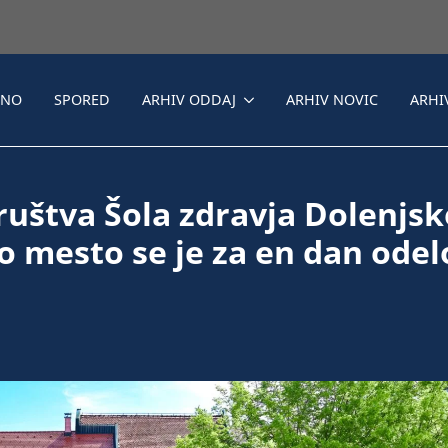
LNO
SPORED
ARHIV ODDAJ
ARHIV NOVIC
ARHI
ruštva Šola zdravja Dolenjsk
vo mesto se je za en dan odel