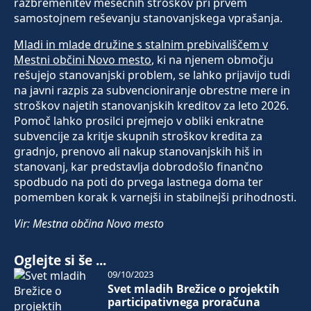
razbremenitev mesečnih stroškov pri prvem
samostojnem reševanju stanovanjskega vprašanja.
Mladi in mlade družine s stalnim prebivališčem v
Mestni občini Novo mesto
, ki na njenem območju
rešujejo stanovanjski problem, se lahko prijavijo tudi
na javni razpis za subvencioniranje obrestne mere in
stroškov najetih stanovanjskih kreditov za leto 2026.
Pomoč lahko prosilci prejmejo v obliki enkratne
subvencije za kritje skupnih stroškov kredita za
gradnjo, prenovo ali nakup stanovanjskih hiš in
stanovanj, kar predstavlja dobrodošlo finančno
spodbudo na poti do prvega lastnega doma ter
pomemben korak k varnejši in stabilnejši prihodnosti.
Vir: Mestna občina Novo mesto
Oglejte si še ...
09/10/2023
Svet mladih Brežice o projektih
participativnega proračuna