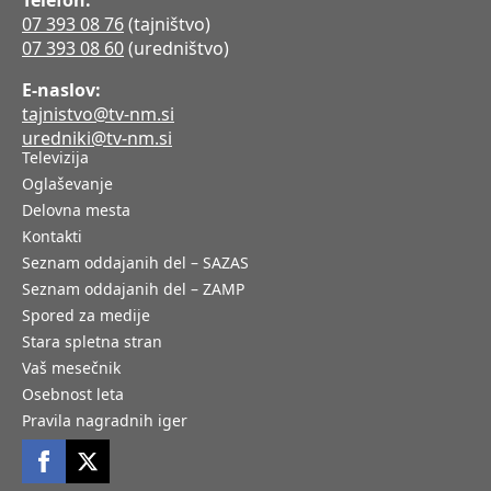
Telefon:
07 393 08 76
(tajništvo)
07 393 08 60
(uredništvo)
E-naslov:
tajnistvo@tv-nm.si
uredniki@tv-nm.si
Televizija
Oglaševanje
Delovna mesta
Kontakti
Seznam oddajanih del – SAZAS
Seznam oddajanih del – ZAMP
Spored za medije
Stara spletna stran
Vaš mesečnik
Osebnost leta
Pravila nagradnih iger