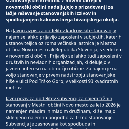
stanovanjskih kreditov. Z novimi ukrepi v
novomeški občini nadaljujejo s prizadevanji za
lažje reševanje stanovanjskih izzivov in
spodbujanjem kakovostnega bivanjskega okolja.
Na
Javni razpis za dodelitev kadrovskih stanovanj v
najem
se lahko prijavijo zaposleni v subjektih, katerih
ustanoviteljica oziroma večinska lastnica je Mestna
občina Novo mesto ali Republika Slovenija, s sedežem
v novomeški občini. Prijavijo se lahko tudi zaposleni v
društvih in nevladnih organizacijah, ki delujejo v
javnem interesu na območju občine. Za najem je na
voljo stanovanje v prvem nadstropju stanovanjske
hiše v ulici Pod Trško Goro, v velikosti 93 kvadratnih
metrov.
Javni poziv za dodelitev subvencij za najem tržnih
stanovanj
v Mestni občini Novo mesto za leto 2026 je
namenjen mladim in mladim družinam, ki že imajo
sklenjeno najemno pogodbo za tržno stanovanje.
Subvencija je zasnovana kot spodbuda in