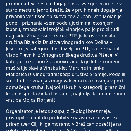
promenade«. Pestro dogajanje za vse generacije je v
staro mestno jedro Brežic, že v prvih dneh dogajanja,
privabilo več tisoč obiskovalcev. Župan Ivan Molan je
podelil priznanja vsem sodelujočim na letošnjem
izboru, zmagovalni trojček vinarjev, pa je prejel tudi
nagrade. Zmagovalni cviček PTP, je letos pridelala
družina Bizjak iz Društva vinogradnikov Dolina –
Jesenice, v kategoriji beli bizeljčan PTP, pa je zmagal
Vlado Plevnik iz Vinogradniškega društva Pišece. V
kategoriji izbrano županovo vino, ki je letos rumeni
muškat je slavila Vinska klet Martine in Janka
Matjašiča iz Vinogradniškega društva Sromlje. Podelili
smo tudi priznanja zmagovalcema tekmovanja v peki
domačega kruha. Najboljši kruh, v kategoriji praznični
kruh je spekla Zinka Deržanič, najboljši kruh posebnih
vrst pa Mojca Florjanič.
Organizator je letos skupaj z Ekologi brez meja,
pristopili na pot do pridobitve naziva »zero waste«
prireditve« Cilj, ki ga moramo v Brežicah doseči je na
celotni prireditvi zbrati vsaj 90 % ločenih odpadkov,