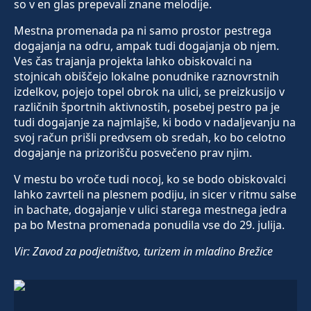
so v en glas prepevali znane melodije.
Mestna promenada pa ni samo prostor pestrega
dogajanja na odru, ampak tudi dogajanja ob njem.
Ves čas trajanja projekta lahko obiskovalci na
stojnicah obiščejo lokalne ponudnike raznovrstnih
izdelkov, pojejo topel obrok na ulici, se preizkusijo v
različnih športnih aktivnostih, posebej pestro pa je
tudi dogajanje za najmlajše, ki bodo v nadaljevanju na
svoj račun prišli predvsem ob sredah, ko bo celotno
dogajanje na prizorišču posvečeno prav njim.
V mestu bo vroče tudi nocoj, ko se bodo obiskovalci
lahko zavrteli na plesnem podiju, in sicer v ritmu salse
in bachate, dogajanje v ulici starega mestnega jedra
pa bo Mestna promenada ponudila vse do 29. julija.
Vir: Zavod za podjetništvo, turizem in mladino Brežice