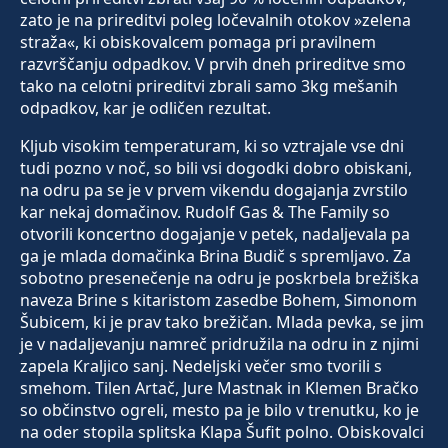
zato je na prireditvi poleg ločevalnih otokov »zelena
straža«, ki obiskovalcem pomaga pri pravilnem
razvrščanju odpadkov. V prvih dneh prireditve smo
tako na celotni prireditvi zbrali samo 3kg mešanih
odpadkov, kar je odličen rezultat.
Kljub visokim temperaturam, ki so vztrajale vse dni
tudi pozno v noč, so bili vsi dogodki dobro obiskani,
na odru pa se je v prvem vikendu dogajanja zvrstilo
kar nekaj domačinov. Rudolf Gas & The Family so
otvorili koncertno dogajanje v petek, nadaljevala pa
ga je mlada domačinka Brina Budič s spremljavo. Za
sobotno presenečenje na odru je poskrbela brežiška
naveza Brine s kitaristom zasedbe Bohem, Simonom
Šubicem, ki je prav tako brežičan. Mlada pevka, se jim
je v nadaljevanju namreč pridružila na odru in z njimi
zapela Kraljico sanj. Nedeljski večer smo tvorili s
smehom. Tilen Artač, Jure Mastnak in Klemen Bračko
so občinstvo ogreli, mesto pa je bilo v trenutku, ko je
na oder stopila splitska Klapa Šufit polno. Obiskovalci