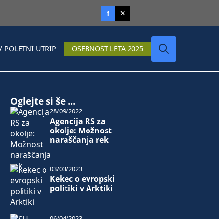
V POLETNI UTRIP
OSEBNOST LETA 2025
Search
for:
Oglejte si še ...
28/09/2022
Agencija RS za
okolje: Možnost
naraščanja rek
03/03/2023
Kekec o evropski
politiki v Arktiki
06/04/2023