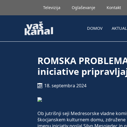
Televizija
Oglaševanje
Kontakt
DOMOV
AKTUA
ROMSKA PROBLEMATI
iniciative pripravlj
18. septembra 2024
Ob jutrišnji seji Medresorske vladne komis
škocjanskem kulturnem domu, združene civi
imenu iniciativ poslal Silvo Mesojedec in g