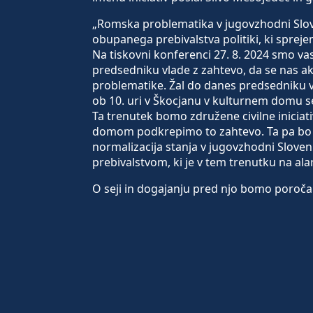
„Romska problematika v jugovzhodni Sloveni
obupanega prebivalstva politiki, ki
spreje
Na tiskovni konferenci 27. 8. 2024 smo vas o
predsedniku vlade z zahtevo, da se nas ak
problematike. Žal do danes predsedniku vla
ob 10. uri v Škocjanu v kulturnem domu s
Ta trenutek bomo združene civilne iniciat
domom podkrepimo to zahtevo. Ta pa bo zg
normalizacija stanja v jugovzhodni Sloven
prebivalstvom, ki je v tem trenutku na al
O seji in dogajanju pred njo bomo poročali