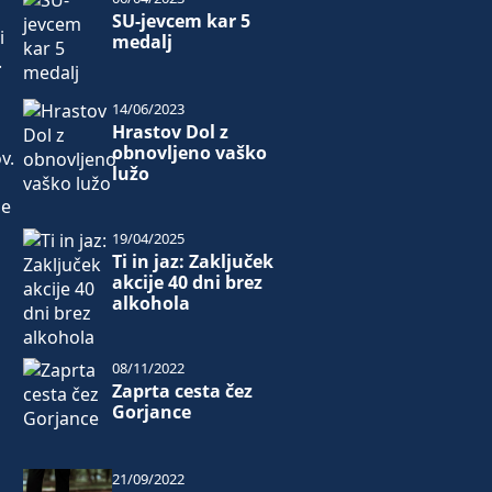
SU-jevcem kar 5
i
medalj
.
14/06/2023
Hrastov Dol z
obnovljeno vaško
v.
lužo
je
19/04/2025
Ti in jaz: Zaključek
akcije 40 dni brez
alkohola
08/11/2022
Zaprta cesta čez
Gorjance
21/09/2022