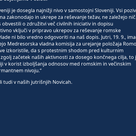
ji je dosegla najnižji nivo v samostojni Sloveniji. Vsi poziv
ma zakonodajo in ukrepe za reševanje težav, ne zaležejo nič
bvestili o združitvi več civilnih iniciativ in dopisu
tivno vključi v pripravo ukrepov za reševanje romske
de ni bilo vredno odgovoriti na naš dopis. Jutri, 19. 9., ima
ejo Medresorska vladna komisija za urejanje položaja Romo
ive izkoristile, da s protestnim shodom pred kulturnim
olj začetek naših aktivnosti za dosego končnega cilja, to 
iji v korist izboljšanja odnosov med romskim in večinskim
armantnem nivoju.“
 tudi v naših jutrišnjih Novicah.