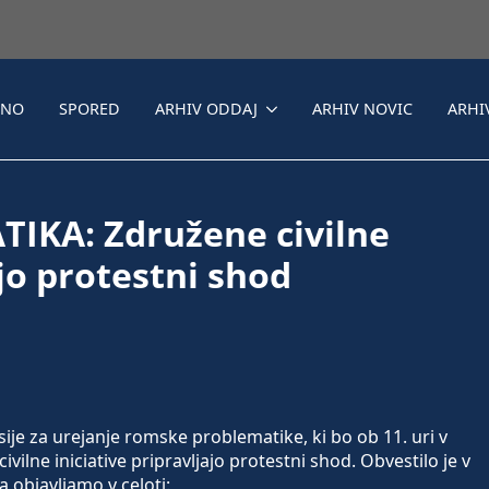
LNO
SPORED
ARHIV ODDAJ
ARHIV NOVIC
ARHI
KA: Združene civilne
ajo protestni shod
ije za urejanje romske problematike, ki bo ob 11. uri v
lne iniciative pripravljajo protestni shod. Obvestilo je v
a objavljamo v celoti: