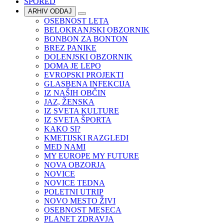
SPORED
ARHIV ODDAJ
OSEBNOST LETA
BELOKRANJSKI OBZORNIK
BONBON ZA BONTON
BREZ PANIKE
DOLENJSKI OBZORNIK
DOMA JE LEPO
EVROPSKI PROJEKTI
GLASBENA INFEKCIJA
IZ NAŠIH OBČIN
JAZ, ŽENSKA
IZ SVETA KULTURE
IZ SVETA ŠPORTA
KAKO SI?
KMETIJSKI RAZGLEDI
MED NAMI
MY EUROPE MY FUTURE
NOVA OBZORJA
NOVICE
NOVICE TEDNA
POLETNI UTRIP
NOVO MESTO ŽIVI
OSEBNOST MESECA
PLANET ZDRAVJA