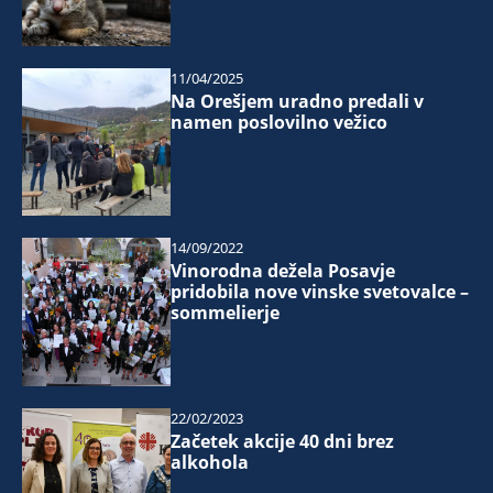
11/04/2025
Na Orešjem uradno predali v
namen poslovilno vežico
14/09/2022
Vinorodna dežela Posavje
pridobila nove vinske svetovalce –
sommelierje
22/02/2023
Začetek akcije 40 dni brez
alkohola