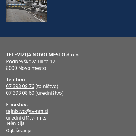
TELEVIZIJA NOVO MESTO d.o.o.
Podbevškova ulica 12
8000 Novo mesto
Telefon:
07 393 08 76
(tajništvo)
07 393 08 60
(uredništvo)
E-naslov:
tajnistvo@tv-nm.si
uredniki@tv-nm.si
Televizija
Oglaševanje