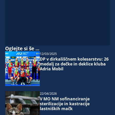
Oglejte si še ...
12/03/2025
DP v dirkališčnem kolesarstvu: 26
medalj za dečke in deklice kluba
Adria Mobil
22/04/2026
V MO NM sofinanciranje
sterilizacije in kastracije
lastniških mačk