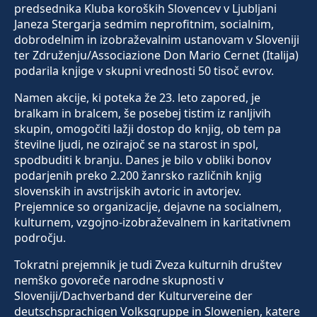
predsednika Kluba koroških Slovencev v Ljubljani
Janeza Stergarja sedmim neprofitnim, socialnim,
dobrodelnim in izobraževalnim ustanovam v Sloveniji
ter Združenju/Associazione Don Mario Cernet (Italija)
podarila knjige v skupni vrednosti 50 tisoč evrov.
Namen akcije, ki poteka že 23. leto zapored, je
bralkam in bralcem, še posebej tistim iz ranljivih
skupin, omogočiti lažji dostop do knjig, ob tem pa
številne ljudi, ne ozirajoč se na starost in spol,
spodbuditi k branju. Danes je bilo v obliki bonov
podarjenih preko 2.200 žanrsko različnih knjig
slovenskih in avstrijskih avtoric in avtorjev.
Prejemnice so organizacije, dejavne na socialnem,
kulturnem, vzgojno-izobraževalnem in karitativnem
področju.
Tokratni prejemnik je tudi Zveza kulturnih društev
nemško govoreče narodne skupnosti v
Sloveniji/Dachverband der Kulturvereine der
deutschsprachigen Volksgruppe in Slowenien, katere