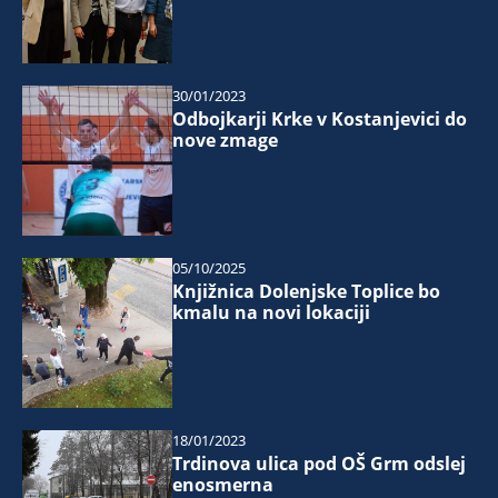
30/01/2023
Odbojkarji Krke v Kostanjevici do
nove zmage
05/10/2025
Knjižnica Dolenjske Toplice bo
kmalu na novi lokaciji
18/01/2023
Trdinova ulica pod OŠ Grm odslej
enosmerna