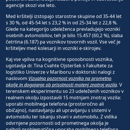
agencije skozi vse leto.
Med kršitelji izstopajo starostne skupine od 35-44 let
s 30 %, od 45-54 let s 23,2 % in od 25-34 let z 22,8 %.
Glede na kategorijo udeleženca prevladujejo vozniki
osebnih avtomobilov, teh je bilo 15.457 (60,2 %), slaba
četrtina (6.187) pa voznikov tovornih vozil. Vse več je
kršiteljev med kolesarji in vozniki e-skirojev.
Kaj vse vpliva na kognitivne sposobnosti voznika,
ugotavlja dr. Tina Cvahte Ojsteršek s Fakultete za
logistiko Univerze v Mariboru v doktorski nalogi z
naslovom
Vizualna pozornost voznika na prometno
okolje in dogajanje ob prisotnosti motenj znotraj vozila
. V
terenskem eksperimentu so 23 udeleženih voznikov v
realnem okolju izpostavili 15 motnjam znotraj vozila:
uporabi mobilnega telefona (prostoročno ali
običajno), nastavljanju ali upravljanju s sistemi v
avtomobilu ter iskanju stvari v avtomobilu. Z vidika
odvrnjene pozornosti od prometnega okolja je
najbolj problematična uporaba mobilnega telefona