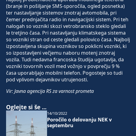
(branje in pošiljanje SMS-sporočila, ogled posnetka)
ter nastavljanje sistemov znotraj avtomobila, pri
čemer prednjačita radio in navigacijski sistem. Pri teh
nalogah so vozniki skozi vetrobransko steklo gledali
le tretjino časa. Pri nastavljanju klimatskega sistema
so vozniki stran od ceste gledali polovico časa. Najbolj
izpostavljena skupina voznikov so poklicni vozniki, ki
so izpostavljeni večjemu naboru motenj znotraj
vozila. Tudi nedavna francoska študija ugotavlja, da
vozniki tovornih vozil med vožnjo v povprečju 9 %
časa uporabljajo mobilni telefon. Pogosteje so tudi
pod vplivom dejavnikov utrujenosti.
Vir: Javna agencija RS za varnost prometa
Oglejte si še ...
14/10/2022
Poročilo o delovanju NEK v
septembru