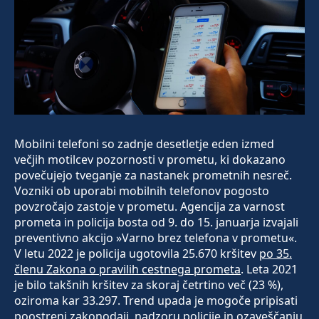
Mobilni telefoni so zadnje desetletje eden izmed
večjih motilcev pozornosti v prometu, ki dokazano
povečujejo tveganje za nastanek prometnih nesreč.
Vozniki ob uporabi mobilnih telefonov pogosto
povzročajo zastoje v prometu. Agencija za varnost
prometa in policija bosta od 9. do 15. januarja izvajali
preventivno akcijo »Varno brez telefona v prometu«.
V letu 2022 je policija ugotovila 25.670 kršitev
po 35.
členu Zakona o pravilih cestnega prometa
. Leta 2021
je bilo takšnih kršitev za skoraj četrtino več (23 %),
oziroma kar 33.297. Trend upada je mogoče pripisati
poostreni zakonodaji, nadzoru policije in ozaveščanju