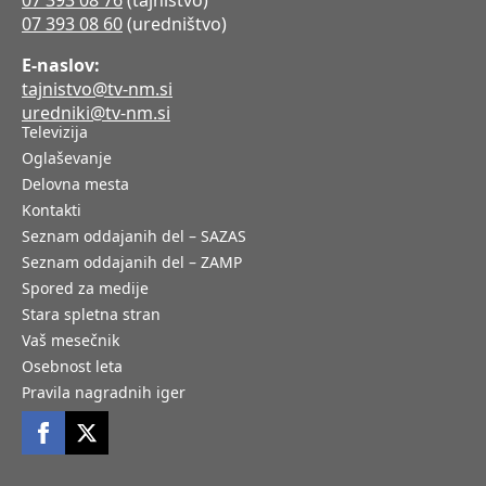
07 393 08 76
(tajništvo)
07 393 08 60
(uredništvo)
E-naslov:
tajnistvo@tv-nm.si
uredniki@tv-nm.si
Televizija
Oglaševanje
Delovna mesta
Kontakti
Seznam oddajanih del – SAZAS
Seznam oddajanih del – ZAMP
Spored za medije
Stara spletna stran
Vaš mesečnik
Osebnost leta
Pravila nagradnih iger