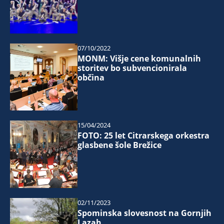
07/10/2022
MONM: Višje cene komunalnih
storitev bo subvencionirala
občina
15/04/2024
FOTO: 25 let Citrarskega orkestra
glasbene šole Brežice
02/11/2023
Spominska slovesnost na Gornjih
Lazah