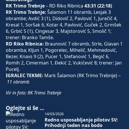
RK Trimo Trebnje
– RD Riko Ribnica
43:31 (22:18)
RK Trimo Trebnje:
Šalamon 11 obramb, Lesjak 3
obrambe; Avdić 3 (1), Didovič 2, Pavlović 1, Jurečič 4,
Kresal 1, Soršak 6, Kotar 4, Pavlović, Guček 2, Grmšek
6, Grbić 5 (1), Cingesar 3, Majstorović 5, Smolič 1;
trener: Branko Tamše.
RD Riko Ribnica:
Braunović 7 obramb, Strle, Glavan 1
obramba; Kljun 1, Pogorelec, Mihelič, Mehmedović,
Bezer, Knavs 9 (2), Pucer 1, Stefanović 1, Begić 6,
Romih 2, Cimerman 1, Đekić 2, Vukićević 8; trener: Jan
Pucelj.
IGRALEC TEKME:
Mark Šalamon (RK Trimo Trebnje) –
11 obramb
Vir in foto: RK Trimo Trebnje
Oglejte si še ...
14/03/2026
Redno usposabljanje pilotov SV:
Prihodnji teden nas bodo