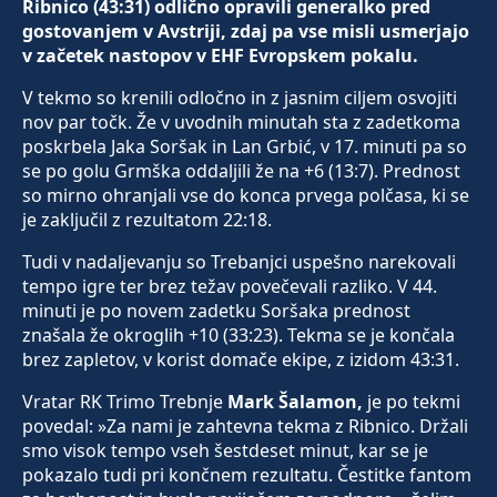
Ribnico (43:31) odlično opravili generalko pred
gostovanjem v Avstriji, zdaj pa vse misli usmerjajo
v začetek nastopov v EHF Evropskem pokalu.
V tekmo so krenili odločno in z jasnim ciljem osvojiti
nov par točk. Že v uvodnih minutah sta z zadetkoma
poskrbela Jaka Soršak in Lan Grbić, v 17. minuti pa so
se po golu Grmška oddaljili že na +6 (13:7). Prednost
so mirno ohranjali vse do konca prvega polčasa, ki se
je zaključil z rezultatom 22:18.
Tudi v nadaljevanju so Trebanjci uspešno narekovali
tempo igre ter brez težav povečevali razliko. V 44.
minuti je po novem zadetku Soršaka prednost
znašala že okroglih +10 (33:23). Tekma se je končala
brez zapletov, v korist domače ekipe, z izidom 43:31.
Vratar RK Trimo Trebnje
Mark Šalamon,
je po tekmi
povedal:
»Za nami je zahtevna tekma z Ribnico. Držali
smo visok tempo vseh šestdeset minut, kar se je
pokazalo tudi pri končnem rezultatu. Čestitke fantom