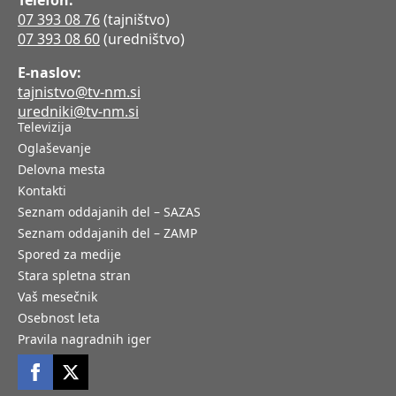
Telefon:
07 393 08 76
(tajništvo)
07 393 08 60
(uredništvo)
E-naslov:
tajnistvo@tv-nm.si
uredniki@tv-nm.si
Televizija
Oglaševanje
Delovna mesta
Kontakti
Seznam oddajanih del – SAZAS
Seznam oddajanih del – ZAMP
Spored za medije
Stara spletna stran
Vaš mesečnik
Osebnost leta
Pravila nagradnih iger