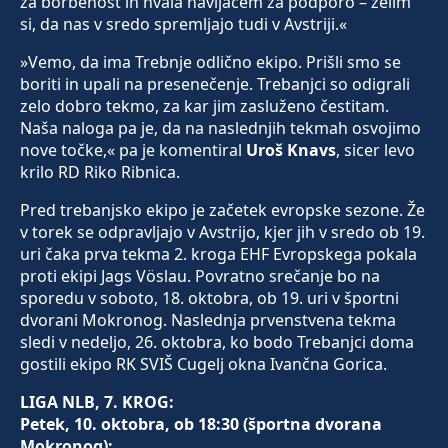
za borbenost in hvala navijačem za podporo – želim
si, da nas v sredo spremljajo tudi v Avstriji.«
»Vemo, da ima Trebnje odlično ekipo. Prišli smo se
boriti in upali na presenečenje. Trebanjci so odigrali
zelo dobro tekmo, za kar jim zasluženo čestitam.
Naša naloga pa je, da na naslednjih tekmah osvojimo
nove točke,« pa je komentiral
Uroš Knavs
, sicer levo
krilo RD Riko Ribnica.
Pred trebanjsko ekipo je začetek evropske sezone. Že
v torek se odpravljajo v Avstrijo, kjer jih v sredo ob 19.
uri čaka prva tekma 2. kroga EHF Evropskega pokala
proti ekipi Jags Vöslau. Povratno srečanje bo na
sporedu v soboto, 18. oktobra, ob 19. uri v športni
dvorani Mokronog. Naslednja prvenstvena tekma
sledi v nedeljo, 26. oktobra, ko bodo Trebanjci doma
gostili ekipo RK SVIŠ Cugelj okna Ivančna Gorica.
LIGA NLB, 7. KROG:
Petek, 10. oktobra, ob 18:30 (športna dvorana
Mokronog):