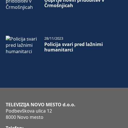
Odprtje novih pridobitev v
Črmošnjicah
28/11/2023
Policija svari pred lažnimi
humanitarci
TELEVIZIJA NOVO MESTO d.o.o.
Podbevškova ulica 12
8000 Novo mesto