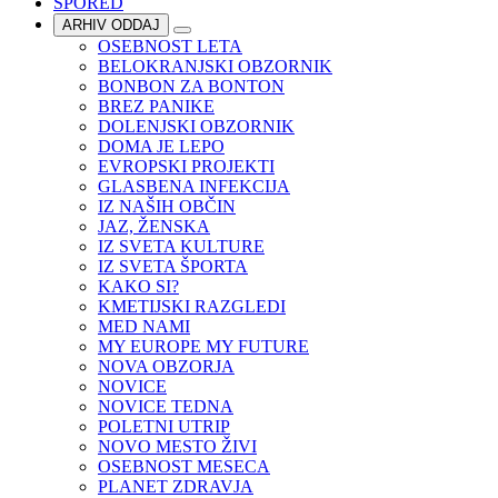
SPORED
ARHIV ODDAJ
OSEBNOST LETA
BELOKRANJSKI OBZORNIK
BONBON ZA BONTON
BREZ PANIKE
DOLENJSKI OBZORNIK
DOMA JE LEPO
EVROPSKI PROJEKTI
GLASBENA INFEKCIJA
IZ NAŠIH OBČIN
JAZ, ŽENSKA
IZ SVETA KULTURE
IZ SVETA ŠPORTA
KAKO SI?
KMETIJSKI RAZGLEDI
MED NAMI
MY EUROPE MY FUTURE
NOVA OBZORJA
NOVICE
NOVICE TEDNA
POLETNI UTRIP
NOVO MESTO ŽIVI
OSEBNOST MESECA
PLANET ZDRAVJA