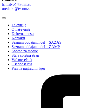
tajnistvo@tv-nm.si
uredniki@tv-nm.si
Televizija
Oglaševanje
Delovna mesta
Kontakti
Seznam oddajanih del – SAZAS
Seznam oddajanih del – ZAMP
Spored za medije
Stara spletna stran
Vaš mesečnik
Osebnost leta
Pravila nagradnih iger