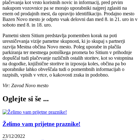
plačevanja kot vrsto koristnih novic in informacij, pred prvim
nakupom vozovnice pa se morajo uporabniki najprej zglasiti na
enem od prodajnih mest, da opravijo identifikacijo. Prodajno mesto
Bazen Novo mesto je odprto vsak delovni dan med 8. in 21. uro in v
soboto med 8. in 18. uro.
Pametni sitem Sitium predstavlja pomemben korak na poti
uresničevanja vizije pametne skupnosti, ki jo skupaj s partnerji
razvija Mestna občina Novo mesto. Poleg uporabe in plačila
parkiranja ter mestnega potniškega prometa bo Sitium v prihodnje
dopuščal tudi plačevanje različnih ostalih storitev, kot so vstopnina
na dogodke, knjižnične storitve in izposoja koles, občina pa bo
uporabnike lahko obveščala tudi o pomembnih informacijah o
razpisih, vpisih v vrtce, o kakovosti zraka in podobno.
Vir: Zavod Novo mesto
Oglejte si še ...
Želimo vam prijetne praznike!
23/12/2022