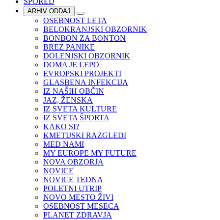
SPORED
ARHIV ODDAJ
OSEBNOST LETA
BELOKRANJSKI OBZORNIK
BONBON ZA BONTON
BREZ PANIKE
DOLENJSKI OBZORNIK
DOMA JE LEPO
EVROPSKI PROJEKTI
GLASBENA INFEKCIJA
IZ NAŠIH OBČIN
JAZ, ŽENSKA
IZ SVETA KULTURE
IZ SVETA ŠPORTA
KAKO SI?
KMETIJSKI RAZGLEDI
MED NAMI
MY EUROPE MY FUTURE
NOVA OBZORJA
NOVICE
NOVICE TEDNA
POLETNI UTRIP
NOVO MESTO ŽIVI
OSEBNOST MESECA
PLANET ZDRAVJA