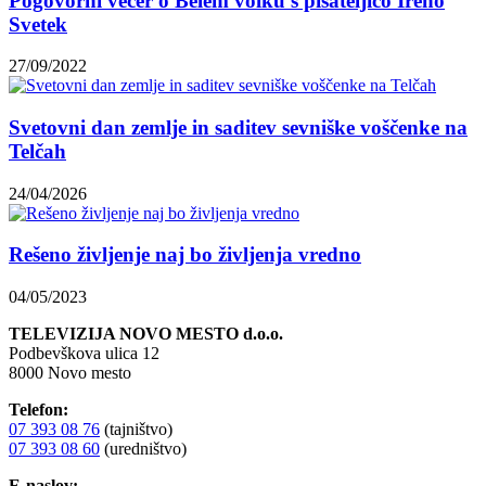
Pogovorni večer o Belem volku s pisateljico Ireno
Svetek
27/09/2022
Svetovni dan zemlje in saditev sevniške voščenke na
Telčah
24/04/2026
Rešeno življenje naj bo življenja vredno
04/05/2023
TELEVIZIJA NOVO MESTO d.o.o.
Podbevškova ulica 12
8000 Novo mesto
Telefon:
07 393 08 76
(tajništvo)
07 393 08 60
(uredništvo)
E-naslov: