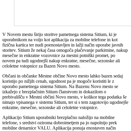
V Novem mestu širijo storitve pametnega sistema Sitium, ki je
uporabnikom na voljo kot aplikacija za mobilne telefone in kot
fizična kartica ter nudi poenostavljen in lažji način uporabe javnih
storitev. Sitium že nekaj časa omogoča plačevanje parkirnine, nakup
mesečne in enkratne vozovnice za mestni potniški promet, po
novem pa tudi ugodnejši nakup enkratne, mesečne, sezonske ali
celoletne vstopnice za Bazen Novo mesto.
Občani in občanke Mestne občine Novo mesto lahko bazen sedaj
koristijo po nižjih cenah, ugodnost pa je mogoče koristiti le z
uporabo pametnega sistema Sitium. Na Bazenu Novo mesto se
izkažejo z brezplačnim Sitium članstvom in dokazilom o
prebivališču v Mestni občini Novo mesto, v kolikor tega podatka še
nimajo vpisanega v sistemu Sitium, ter si s tem zagotovijo ugodnejše
enkratne, mesečne, sezonske ali celoletne vstopnice.
Aplikacijo Sitium uporabniki brezplačno naložijo na mobilne
telefone, s sredstvi oziroma dobroimetjem pa jo napolnijo prek
mobilne denarnice VALU. Aplikacija ponuja enostaven način