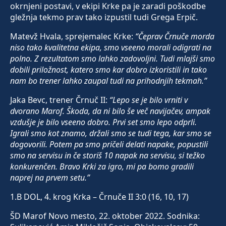
okrnjeni postavi, v ekipi Krke pa je zaradi poškodbe
gležnja tekmo prav tako izpustil tudi Grega Erpič.
Matevž Hvala, sprejemalec Krke:
“Čeprav Črnuče morda
niso tako kvalitetna ekipa, smo vseeno morali odigrati na
polno. Z rezultatom smo lahko zadovoljni. Tudi mlajši smo
dobili priložnost, katero smo kar dobro izkoristili in tako
nam bo trener lahko zaupal tudi na prihodnjih tekmah.”
Jaka Bevc, trener Črnuč II:
“Lepo se je bilo vrniti v
dvorano Marof. Škoda, da ni bilo še več navijačev, ampak
vzdušje je bilo vseeno dobro. Prvi set smo lepo odprli.
Igrali smo kot znamo, držali smo se tudi tega, kar smo se
dogovorili. Potem pa smo pričeli delati napake, popustili
smo na servisu in če storiš 10 napak na servisu, si težko
konkurenčen. Bravo Krki za igro, mi pa bomo gradili
naprej na prvem setu.”
1.B DOL, 4. krog Krka – Črnuče II 3:0 (16, 10, 17)
ŠD Marof Novo mesto, 22. oktober 2022. Sodnika: