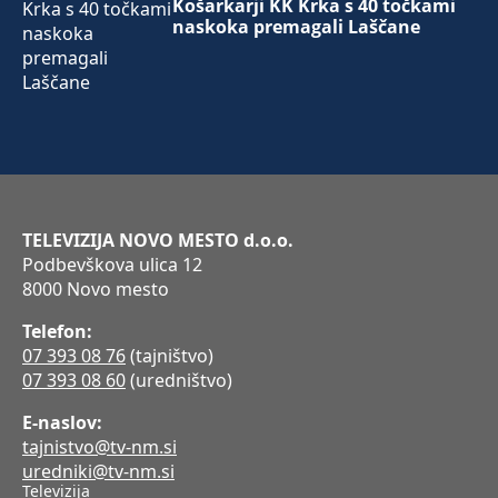
Košarkarji KK Krka s 40 točkami
naskoka premagali Laščane
TELEVIZIJA NOVO MESTO d.o.o.
Podbevškova ulica 12
8000 Novo mesto
Telefon:
07 393 08 76
(tajništvo)
07 393 08 60
(uredništvo)
E-naslov:
tajnistvo@tv-nm.si
uredniki@tv-nm.si
Televizija