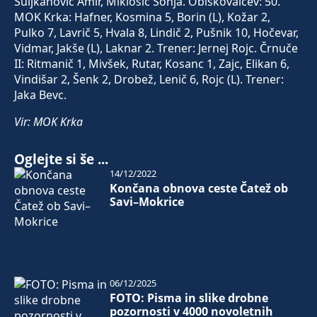
Suljkanović Amir, Miklošič Sonja. Obiskovalcev: 50.
MOK Krka: Hafner, Kosmina 5, Borin (L), Kožar 2,
Pulko 7, Lavrič 5, Hvala 8, Lindič 2, Pušnik 10, Hočevar,
Vidmar, Jakše (L), Laknar 2. Trener: Jernej Rojc. Črnuče
II: Ritmanič 1, Mivšek, Rutar, Kosanc 1, Zajc, Elikan 6,
Vindišar 2, Šenk 2, Drobež, Lenič 6, Rojc (L). Trener:
Jaka Bevc.
Vir: MOK Krka
Oglejte si še ...
14/12/2022
Končana obnova ceste Čatež ob
Savi–Mokrice
06/12/2025
FOTO: Pisma in slike drobne
pozornosti v 4000 novoletnih