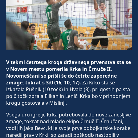
V tekmi četrtega kroga državnega prvenstva sta se
v Novem mestu pomerila Krka in Črnuče II.
Novomeščani so prišli še do četrte zaporedne
zmage, tokrat s 3:0 (16, 10, 17).
Za Krko sta se
izkazala Pušnik (10 točk) in Hvala (8), pri gostih pa sta
po 6 točk zbrala Elikan in Lenič. Krka bo v prihodnjem
krogu gostovala v Mislinji.
Vsega uro igre je Krka potrebovala do nove zanesljive
zmage, tokrat nad mlado ekipo Črnuč II. Črnučani,
vodi jih Jaka Bevc, ki je svoje prve odbojkarske korake
naredil prav v Krki, so zaradi poškodb nastopili v