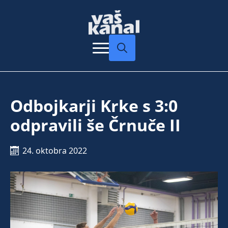
Search
for:
Odbojkarji Krke s 3:0
odpravili še Črnuče II
24. oktobra 2022