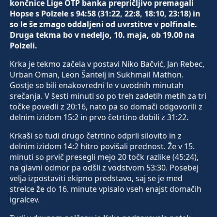
končnice Lige OTP banka prepričljivo premagali
Hopse s Polzele s 94:58 (31:22, 22:8, 18:10, 23:18) in
so le še zmago oddaljeni od uvrstitve v polfinale.
Druga tekma bo v nedeljo, 10. maja, ob 19.00 na
Polzeli.
Krka je tekmo začela v postavi Niko Bačvić, Jan Rebec,
Urban Oman, Leon Šantelj in Sukhmail Mathon.
Gostje so bili enakovredni le v uvodnih minutah
srečanja. V šesti minuti so po treh zadetih metih za tri
točke povedli z 20:16, nato pa so domači odgovorili z
delnim izidom 15:2 in prvo četrtino dobili z 31:22.
Krkaši so tudi drugo četrtino odprli silovito in z
delnim izidom 14:2 hitro povišali prednost. Že v 15.
minuti so prvič presegli mejo 20 točk razlike (45:24),
na glavni odmor pa odšli z vodstvom 53:30. Posebej
velja izpostaviti ekipno predstavo, saj se je med
strelce že do 16. minute vpisalo vseh enajst domačih
igralcev.