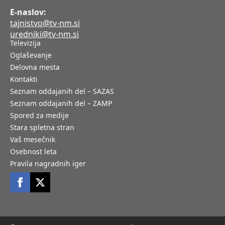
E-naslov:
tajnistvo@tv-nm.si
uredniki@tv-nm.si
Televizija
Oglaševanje
Delovna mesta
Kontakti
Seznam oddajanih del – SAZAS
Seznam oddajanih del – ZAMP
Spored za medije
Stara spletna stran
Vaš mesečnik
Osebnost leta
Pravila nagradnih iger