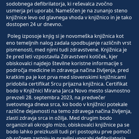
sodobnega defibrilatorja, ki reševalca zvočno
usmerja pri uporabi. Nameščen je na zunanjo steno
knjižnice levo od glavnega vhoda v knjižnico in je tako
dostopen 24 ur dnevno.
Poleg izposoje knjig si je novomeška knjižnica kot
eno temeljnih nalog zadala spodbujanje različnih vrst
pismenosti, med njimi tudi zdravstvene. Knjižnica je
že pred leti vzpostavila Zdravstveni kotiček, kjer
obiskovalci najdejo številne koristne informacije s
področja medicine in zdravega načina življenja, pred
kratkim pa je kot prva med slovenskimi knjižnicami
pridobila certifikat Srcu prijazna knjižnica. Certifikat
bodo v Knjižnici Mirana Jarca Novo mesto slavnostno
prevzeli 28. septembra 2023, na predvečer
svetovnega dneva srca, ko bodo v knjižnici potekale
različne dejavnosti na temo zdravega načina življenja,
zlasti zdravja srca in ožilja. Med drugim bodo
organizirali okroglo mizo, obiskovalci knjižnice pa se
bodo lahko preizkusili tudi pri postopku prve pomoči
ob srčnem zastoju in pravilni uporabi defibrilatorja.