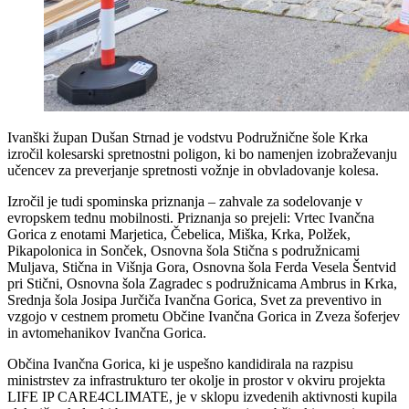
Ivanški župan Dušan Strnad je vodstvu Podružnične šole Krka
izročil kolesarski spretnostni poligon, ki bo namenjen izobraževanju
učencev za preverjanje spretnosti vožnje in obvladovanje kolesa.
Izročil je tudi spominska priznanja – zahvale za sodelovanje v
evropskem tednu mobilnosti. Priznanja so prejeli: Vrtec Ivančna
Gorica z enotami Marjetica, Čebelica, Miška, Krka, Polžek,
Pikapolonica in Sonček, Osnovna šola Stična s podružnicami
Muljava, Stična in Višnja Gora, Osnovna šola Ferda Vesela Šentvid
pri Stični, Osnovna šola Zagradec s podružnicama Ambrus in Krka,
Srednja šola Josipa Jurčiča Ivančna Gorica, Svet za preventivo in
vzgojo v cestnem prometu Občine Ivančna Gorica in Zveza šoferjev
in avtomehanikov Ivančna Gorica.
Občina Ivančna Gorica, ki je uspešno kandidirala na razpisu
ministrstev za infrastrukturo ter okolje in prostor v okviru projekta
LIFE IP CARE4CLIMATE, je v sklopu izvedenih aktivnosti kupila