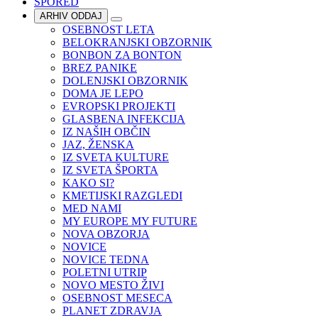
SPORED
ARHIV ODDAJ
OSEBNOST LETA
BELOKRANJSKI OBZORNIK
BONBON ZA BONTON
BREZ PANIKE
DOLENJSKI OBZORNIK
DOMA JE LEPO
EVROPSKI PROJEKTI
GLASBENA INFEKCIJA
IZ NAŠIH OBČIN
JAZ, ŽENSKA
IZ SVETA KULTURE
IZ SVETA ŠPORTA
KAKO SI?
KMETIJSKI RAZGLEDI
MED NAMI
MY EUROPE MY FUTURE
NOVA OBZORJA
NOVICE
NOVICE TEDNA
POLETNI UTRIP
NOVO MESTO ŽIVI
OSEBNOST MESECA
PLANET ZDRAVJA