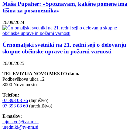
Maša Pupaher: »Spoznavam, kakšne pomene ima
tišina za posameznika«
26/09/2024
Črnomaljski svetniki na 21. redni seji o delovanju
skupne občinske uprave in požarni varnosti
26/06/2025
TELEVIZIJA NOVO MESTO d.o.o.
Podbevškova ulica 12
8000 Novo mesto
Telefon:
07 393 08 76
(tajništvo)
07 393 08 60
(uredništvo)
E-naslov:
tajnistvo@tv-nm.si
uredniki@tv-nm.si