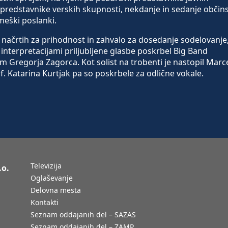
predstavnike verskih skupnosti, nekdanje in sedanje občin
meški poslanki.
načrtih za prihodnost in zahvalo za dosedanje sodelovanje
 interpretacijami priljubljene glasbe poskrbel Big Band
Gregorja Zagorca. Kot solist na trobenti je nastopil Marc
of. Katarina Kurtjak pa so poskrbele za odlične vokale.
Televizija
.o.
Oglaševanje
Delovna mesta
Kontakti
Seznam oddajanih del – SAZAS
Seznam oddajanih del – ZAMP