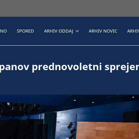
LNO
SPORED
ARHIV ODDAJ
ARHIV NOVIC
ARHI
panov prednovoletni sprej