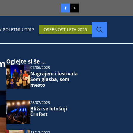
V POLETNI UTRIP
OSEBNOST LETA 2025
Search
for:
em
Oglejte si še ...
07/06/2023
Nagrajenci festivala
Sem glasba, sem
mesto
28/07/2023
Bliža se letošnji
Črnfest
13/12/2022