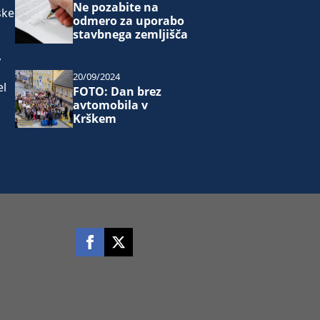
Ne pozabite na
ske
odmero za uporabo
stavbnega zemljišča
,
20/09/2024
el
FOTO: Dan brez
avtomobila v
Krškem