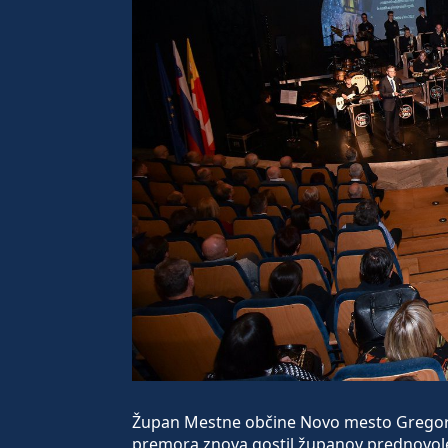
Župan Mestne občine Novo mesto Gregor M
premora znova gostil županov prednovolet