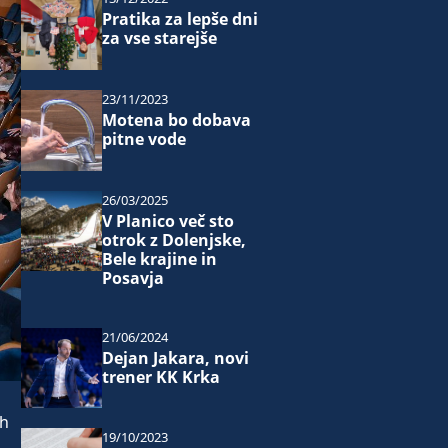
Pratika za lepše dni
za vse starejše
23/11/2023
Motena bo dobava
pitne vode
26/03/2025
V Planico več sto
otrok z Dolenjske,
Bele krajine in
Posavja
21/06/2024
Dejan Jakara, novi
trener KK Krka
ih
19/10/2023