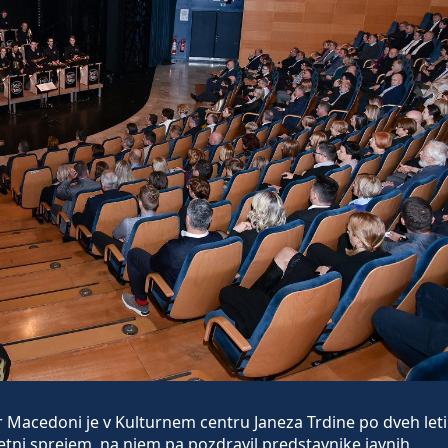
acedoni je v Kulturnem centru Janeza Trdine po dveh let
ni sprejem, na njem pa pozdravil predstavnike javnih