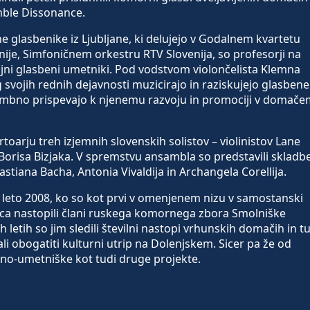
mble Dissonance.
 glasbenike iz Ljubljane, ki delujejo v Godalnem kvartetu
ije, Simfoničnem orkestru RTV Slovenija, so profesorji na
ojni glasbeni umetniki. Pod vodstvom violončelista Klemna
g svojih rednih dejavnosti muzicirajo in raziskujejo glasbene
mbno prispevajo k njenemu razvoju in promociji v domače
oarju treh izjemnih slovenskih solistov – violinistov Lane
 Borisa Bizjaka. V spremstvu ansambla so predstavili skladb
stiana Bacha, Antonia Vivaldija in Archangela Corellija.
v leto 2008, ko so kot prvi v omenjenem nizu v samostanski
akca nastopili člani ruskega komornega zbora Smolniške
 letih so jim sledili številni nastopi vrhunskih domačih in tu
ali obogatiti kulturni utrip na Dolenjskem. Sicer pa že od
rno-umetniške kot tudi druge projekte.