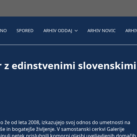
LNO
SPORED
ARHIV ODDAJ
ARHIV NOVIC
ARHI
r z edinstvenimi slovenskimi
rajo že od leta 2008, izkazujejo svoj odnos do umetnosti na
še in bogatejše življenje. V samostanski cerkvi Galerije
minuli petek prisluhnili komorni glasbi uveljavljenih domačih