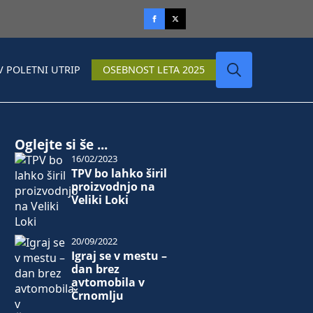
V POLETNI UTRIP
OSEBNOST LETA 2025
Search
for:
Oglejte si še ...
16/02/2023
TPV bo lahko širil
proizvodnjo na
Veliki Loki
20/09/2022
Igraj se v mestu –
dan brez
avtomobila v
Črnomlju