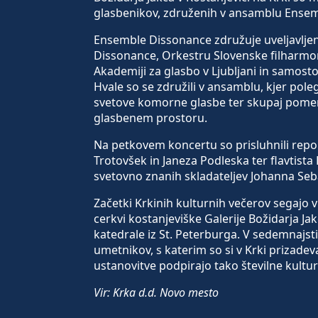
glasbenikov, združenih v ansamblu Ense
Ensemble Dissonance združuje uveljavljene
Dissonance, Orkestru Slovenske filharmon
Akademiji za glasbo v Ljubljani in samost
Hvale so se združili v ansamblu, kjer pole
svetove komorne glasbe ter skupaj pome
glasbenem prostoru.
Na petkovem koncertu so prisluhnili report
Trotovšek in Janeza Podleska ter flavtista
svetovno znanih skladateljev Johanna Seba
Začetki Krkinih kulturnih večerov segajo 
cerkvi kostanjeviške Galerije Božidarja J
katedrale iz St. Peterburga. V sedemnajstih
umetnikov, s katerim so si v Krki prizadev
ustanovitve podpirajo tako številne kultu
Vir: Krka d.d. Novo mesto