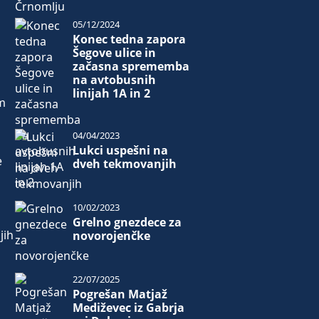
05/12/2024
Konec tedna zapora
Šegove ulice in
začasna sprememba
na avtobusnih
linijah 1A in 2
m
04/04/2023
Lukci uspešni na
e
dveh tekmovanjih
10/02/2023
Grelno gnezdece za
jih
novorojenčke
22/07/2025
Pogrešan Matjaž
Mediževec iz Gabrja