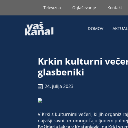
Televizija
Oglaševanje
Kontakt
DOMOV
AKTUA
Krkin kulturni veče
glasbeniki
24. julija 2023
V Krki s kulturnimi večeri, ki jih organizi
najvišji ravni ter omogočajo ljudem polnej
Božidarja Jakca v Kostanjevici na Krki so 