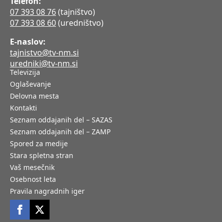
Telefon:
07 393 08 76
(tajništvo)
07 393 08 60
(uredništvo)
E-naslov:
tajnistvo@tv-nm.si
uredniki@tv-nm.si
Televizija
Oglaševanje
Delovna mesta
Kontakti
Seznam oddajanih del – SAZAS
Seznam oddajanih del – ZAMP
Spored za medije
Stara spletna stran
Vaš mesečnik
Osebnost leta
Pravila nagradnih iger