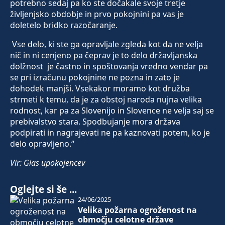
potrebno sedaj pa ko ste dočakale svoje tretje
življenjsko obdobje in prvo pokojnini pa vas je
doletelo bridko razočaranje.
Vse delo, ki ste ga opravljale zgleda kot da ne velja
nič in ni cenjeno pa čeprav je to delo državljanska
dolžnost je častno in spoštovanja vredno vendar pa
se pri izračunu pokojnine ne pozna in zato je
dohodek manjši. Vsekakor moramo kot družba
strmeti k temu, da je za obstoj naroda nujna velika
rodnost, kar pa za Slovenijo in Slovence ne velja saj se
prebivalstvo stara. Spodbujanje mora država
podpirati in nagrajevati ne pa kaznovati potem, ko je
delo opravljeno.“
Vir: Glas upokojencev
Oglejte si še ...
24/06/2025
Velika požarna ogroženost na
območju celotne države