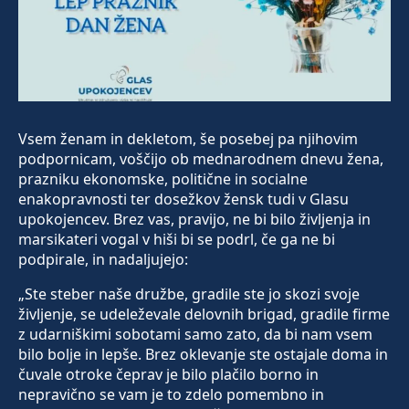
Vsem ženam in dekletom, še posebej pa njihovim
podpornicam, voščijo ob mednarodnem dnevu žena,
prazniku ekonomske, politične in socialne
enakopravnosti ter dosežkov žensk tudi v Glasu
upokojencev. Brez vas, pravijo, ne bi bilo življenja in
marsikateri vogal v hiši bi se podrl, če ga ne bi
podpirale, in nadaljujejo:
„Ste steber naše družbe, gradile ste jo skozi svoje
življenje, se udeleževale delovnih brigad, gradile firme
z udarniškimi sobotami samo zato, da bi nam vsem
bilo bolje in lepše. Brez oklevanje ste ostajale doma in
čuvale otroke čeprav je bilo plačilo borno in
nepravično se vam je to zdelo pomembno in