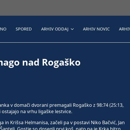
LNO
SPORED
ARHIV ODDAJ
ARHIV NOVIC
ARHI
zmago nad Rogaško
banka v domači dvorani premagali Rogaško z 98:74 (25:13,
 ostajajo na vrhu ligaške lestvice.
a in Krišsa Helmanisa, začeli pa v postavi Niko Bačvić, Jan
ntelj. Gostje so dosegli prvi koš, nato pa je Krka hitro