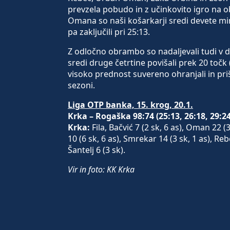
prevzela pobudo in z učinkovito igro na 
Omana so naši košarkarji sredi devete min
pa zaključili pri 25:13.
Z odločno obrambo so nadaljevali tudi v dru
sredi druge četrtine povišali prek 20 točk 
visoko prednost suvereno ohranjali in priš
sezoni.
Liga OTP banka, 15. krog, 20.1.
Krka – Rogaška 98:74 (25:13, 26:18, 29:24
Krka:
Fila, Bačvić 7 (2 sk, 6 as), Oman 22 (3
10 (6 sk, 6 as), Smrekar 14 (3 sk, 1 as), Reb
Šantelj 6 (3 sk).
Vir in foto: KK Krka