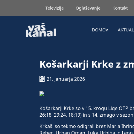
Televizija
Oglaševanje
Kontakt
DOMOV
AKTUA
Košarkarji Krke z 
21. januarja 2026
Košarkarji Krke so v 15. krogu Lige OTP 
26:18, 29:24, 18:19) in s 14. zmago v sezoni
Krkaši so tekmo odigrali brez Maria Ihring
Rebec, Urban Oman, Luka Urbiha in Leon Ša