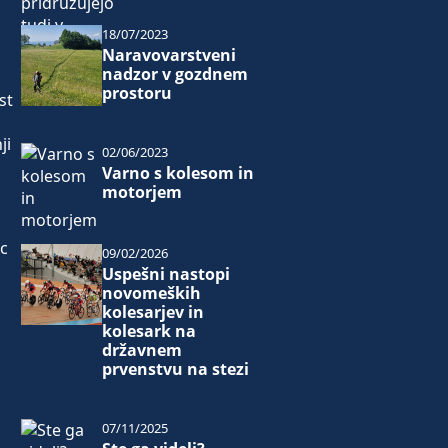
18/07/2023
Naravovarstveni
nadzor v gozdnem
prostoru
st
ji
02/06/2023
Varno s kolesom in
motorjem
ic
09/02/2026
Uspešni nastopi
novomeških
kolesarjev in
kolesark na
državnem
prvenstvu na stezi
07/11/2025