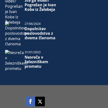
Ste ga videli?
Pogrešan je Ivan
Kobe iz Želebeja
27/06/2024
Dopolnitev
poslovodstva z
dvema članoma
31/01/2023
Nesreča v
železniškem
prometu