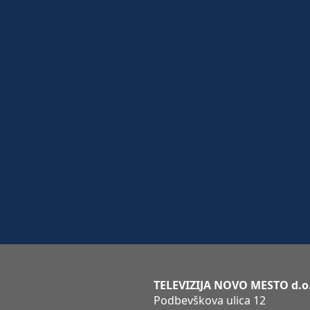
TELEVIZIJA NOVO MESTO d.o
Podbevškova ulica 12