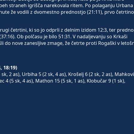
obeh straneh igrišča narekovala ritem. Po polaganju Urbana
ute že vodili z dvomestno prednostjo (21:11), prvo četrtino
gi četrtini, ki so jo odprli z delnim izidom 12:3, ter predno
(37:16). Ob polčasu je bilo 51:31. V nadaljevanju so Krkaši
li do nove zanesljive zmage, že četrte proti Rogaški v letošn
, 18:19)
 sk, 2 as), Urbiha 5 (2 sk, 4 as), Krošelj 6 (2 sk, 2 as), Mahkov
ec 4 (5 sk, 4 as), Mathon 15 (5 sk, 1 as), Klobučar 9 (1 sk),