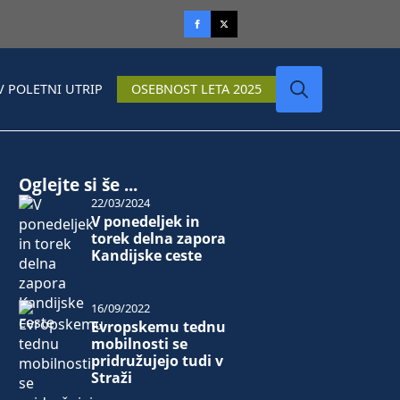
V POLETNI UTRIP
OSEBNOST LETA 2025
Search
for:
Oglejte si še ...
22/03/2024
V ponedeljek in
torek delna zapora
Kandijske ceste
16/09/2022
Evropskemu tednu
mobilnosti se
pridružujejo tudi v
Straži