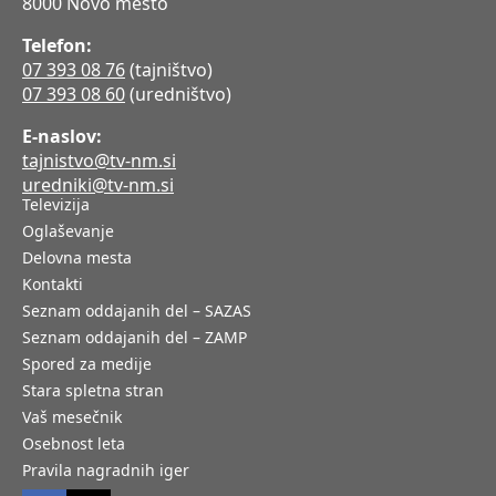
8000 Novo mesto
Telefon:
07 393 08 76
(tajništvo)
07 393 08 60
(uredništvo)
E-naslov:
tajnistvo@tv-nm.si
uredniki@tv-nm.si
Televizija
Oglaševanje
Delovna mesta
Kontakti
Seznam oddajanih del – SAZAS
Seznam oddajanih del – ZAMP
Spored za medije
Stara spletna stran
Vaš mesečnik
Osebnost leta
Pravila nagradnih iger