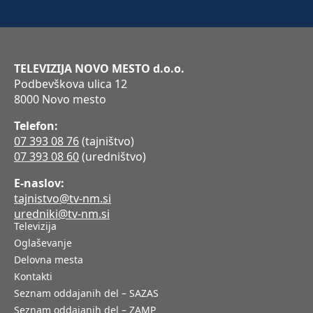
TELEVIZIJA NOVO MESTO d.o.o.
Podbevškova ulica 12
8000 Novo mesto
Telefon:
07 393 08 76
(tajništvo)
07 393 08 60
(uredništvo)
E-naslov:
tajnistvo@tv-nm.si
uredniki@tv-nm.si
Televizija
Oglaševanje
Delovna mesta
Kontakti
Seznam oddajanih del – SAZAS
Seznam oddajanih del – ZAMP