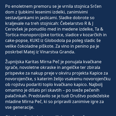
Po enoletnem premoru se je vrnila stojnica Srčen
dom z ljubkimi lesenimi izdelki, zanimivimi
sestavljankami in jaslicami. Sladke dobrote so
kraljevale na treh stojnicah: Čebelarstvo R & J
Cerovšek je ponudilo med in medene izdelke, Ta &
Tortica monoporcijske tortice, sladice v kozarčkih in
cake-popse, KUKI iz Globodola pa poleg sladic še
velike čokoladne piškote. Za vino in penino pa je
poskrbel Matej iz Vinarstva Granda.
Župnijska Karitas Mirna Peč je ponujala kvačkane
igrače, novoletne okraske in angelčke ter zbirala
prispevke za nakup preje v okviru projekta Kapice za
novorojenčke, s katerim želijo vsakemu novorojenčku
ob rojstvu podariti toplo kvačkano kapico. Najbolj
omamno je dišalo pri skavtih – po sveže pečenih
palačinkah. Predstavilo se je tudi Društvo podeželske
mladine Mirna Peč, ki so pripravili zanimive igre za
vse generacije.