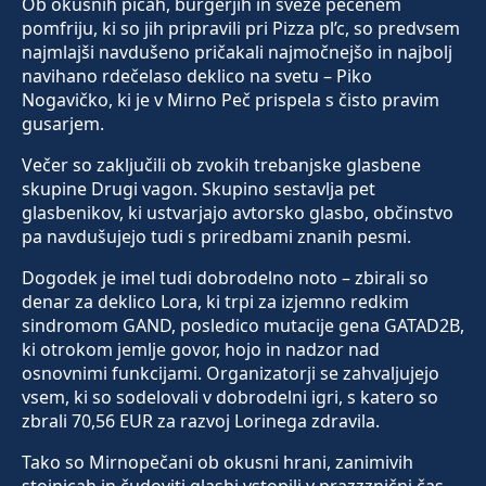
Ob okusnih picah, burgerjih in sveže pečenem
pomfriju, ki so jih pripravili pri Pizza pl’c, so predvsem
najmlajši navdušeno pričakali najmočnejšo in najbolj
navihano rdečelaso deklico na svetu – Piko
Nogavičko, ki je v Mirno Peč prispela s čisto pravim
gusarjem.
Večer so zaključili ob zvokih trebanjske glasbene
skupine Drugi vagon. Skupino sestavlja pet
glasbenikov, ki ustvarjajo avtorsko glasbo, občinstvo
pa navdušujejo tudi s priredbami znanih pesmi.
Dogodek je imel tudi dobrodelno noto – zbirali so
denar za deklico Lora, ki trpi za izjemno redkim
sindromom GAND, posledico mutacije gena GATAD2B,
ki otrokom jemlje govor, hojo in nadzor nad
osnovnimi funkcijami. Organizatorji se zahvaljujejo
vsem, ki so sodelovali v dobrodelni igri, s katero so
zbrali 70,56 EUR za razvoj Lorinega zdravila.
Tako so Mirnopečani ob okusni hrani, zanimivih