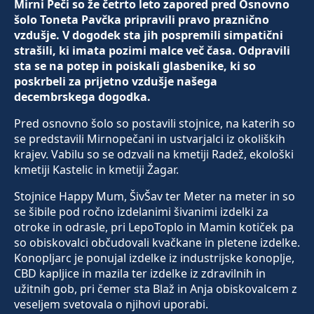
Mirni Peči so že četrto leto zapored pred Osnovno
šolo Toneta Pavčka pripravili pravo praznično
vzdušje. V dogodek sta jih pospremili simpatični
strašili, ki imata pozimi malce več časa. Odpravili
sta se na potep in poiskali glasbenike, ki so
poskrbeli za prijetno vzdušje našega
decembrskega dogodka.
Pred osnovno šolo so postavili stojnice, na katerih so
se predstavili Mirnopečani in ustvarjalci iz okoliških
krajev. Vabilu so se odzvali na kmetiji Radež, ekološki
kmetiji Kastelic in kmetiji Žagar.
Stojnice Happy Mum, ŠivŠav ter Meter na meter in so
se šibile pod ročno izdelanimi šivanimi izdelki za
otroke in odrasle, pri LepoToplo in Mamin kotiček pa
so obiskovalci občudovali kvačkane in pletene izdelke.
Konopljarc je ponujal izdelke iz industrijske konoplje,
CBD kapljice in mazila ter izdelke iz zdravilnih in
užitnih gob, pri čemer sta Blaž in Anja obiskovalcem z
veseljem svetovala o njihovi uporabi.