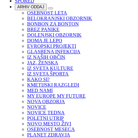
SPORED
ARHIV ODDAJ
OSEBNOST LETA
BELOKRANJSKI OBZORNIK
BONBON ZA BONTON
BREZ PANIKE
DOLENJSKI OBZORNIK
DOMA JE LEPO
EVROPSKI PROJEKTI
GLASBENA INFEKCIJA
IZ NAŠIH OBČIN
JAZ, ŽENSKA
IZ SVETA KULTURE
IZ SVETA ŠPORTA
KAKO SI?
KMETIJSKI RAZGLEDI
MED NAMI
MY EUROPE MY FUTURE
NOVA OBZORJA
NOVICE
NOVICE TEDNA
POLETNI UTRIP
NOVO MESTO ŽIVI
OSEBNOST MESECA
PLANET ZDRAVJA