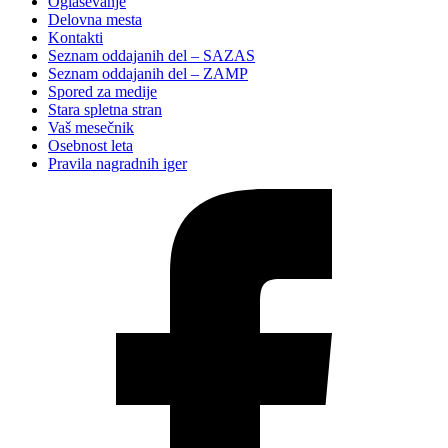
Oglaševanje
Delovna mesta
Kontakti
Seznam oddajanih del – SAZAS
Seznam oddajanih del – ZAMP
Spored za medije
Stara spletna stran
Vaš mesečnik
Osebnost leta
Pravila nagradnih iger