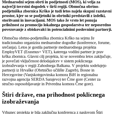
Mednarodni sejem obrti in podjetnosti (MOS), ki velja za
največji tovrstni dogodek v širši regiji. Območna obrtno-
podjetniška zbornica Krško je tudi letos najela skupni razstavni
prostor, kjer so se podjetniki in obrtniki predstavili z izdelki,
storitvami in inovacijami. MOS tako že vrsto let ponuja
priložnost za promocijo lokalnega gospodarstva ter neposredno
povezovanje z obiskovalci in potencialnimi poslovnimi partnerji.
Območna obrtno-podjetniška zbornica Krško na sejmu že
tradicionalno organizira mednarodne dogodke (konference, forume,
srečanja). Letos je gostila partnerje mednarodnega projekta
EmployVET (Erasmus+ VET), katerega vodilni partner je prav
krška zbornica. Glavni cilj projekta, ki se novembra letos zaključuje,
je povečati vključenost delodajalcev v sistem poklicnega
izobraževanja v regiji Zahodnega Balkana. V projektu sodelujejo
partnerji iz Hrvaške (Obrtničko učilište Zagreb), Bosne in
Hercegovine (Vanjskotrgovinska komora BiH in regionalna
razvojna agencija SERDA Sarajevo) ter Črne gore (Center za
stručno osposobljavanje in Privredna komora Črne gore).
Štiri države, ena prihodnost poklicnega
izobraževanja
Vrhunec projekta je bila zaključna konferenca z naslovom Štiri