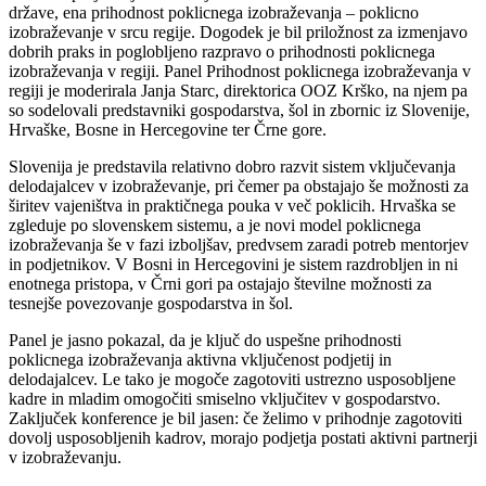
države, ena prihodnost poklicnega izobraževanja – poklicno
izobraževanje v srcu regije. Dogodek je bil priložnost za izmenjavo
dobrih praks in poglobljeno razpravo o prihodnosti poklicnega
izobraževanja v regiji. Panel Prihodnost poklicnega izobraževanja v
regiji je moderirala Janja Starc, direktorica OOZ Krško, na njem pa
so sodelovali predstavniki gospodarstva, šol in zbornic iz Slovenije,
Hrvaške, Bosne in Hercegovine ter Črne gore.
Slovenija je predstavila relativno dobro razvit sistem vključevanja
delodajalcev v izobraževanje, pri čemer pa obstajajo še možnosti za
širitev vajeništva in praktičnega pouka v več poklicih. Hrvaška se
zgleduje po slovenskem sistemu, a je novi model poklicnega
izobraževanja še v fazi izboljšav, predvsem zaradi potreb mentorjev
in podjetnikov. V Bosni in Hercegovini je sistem razdrobljen in ni
enotnega pristopa, v Črni gori pa ostajajo številne možnosti za
tesnejše povezovanje gospodarstva in šol.
Panel je jasno pokazal, da je ključ do uspešne prihodnosti
poklicnega izobraževanja aktivna vključenost podjetij in
delodajalcev. Le tako je mogoče zagotoviti ustrezno usposobljene
kadre in mladim omogočiti smiselno vključitev v gospodarstvo.
Zaključek konference je bil jasen: če želimo v prihodnje zagotoviti
dovolj usposobljenih kadrov, morajo podjetja postati aktivni partnerji
v izobraževanju.