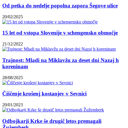
Od petka do nedelje popolna zapora Šegove ulice
20/02/2025
15 let od vstopa Slovenije v schengensko območje
21/12/2022
Trajnost: Mladi na Miklavžu za deset dni Nazaj h
koreninam
28/08/2025
Čiščenje krošenj kostanjev v Sevnici
20/01/2023
Odbojkarji Krke še drugič letos premagali
Žužemberk