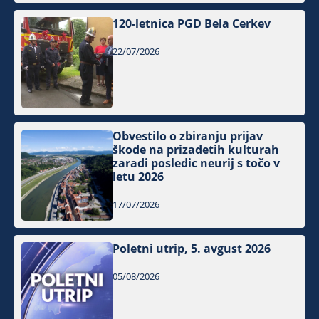
120-letnica PGD Bela Cerkev
22/07/2026
Obvestilo o zbiranju prijav
škode na prizadetih kulturah
zaradi posledic neurij s točo v
letu 2026
17/07/2026
Poletni utrip, 5. avgust 2026
05/08/2026