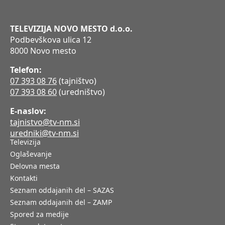
TELEVIZIJA NOVO MESTO d.o.o.
Podbevškova ulica 12
8000 Novo mesto
Telefon:
07 393 08 76
(tajništvo)
07 393 08 60
(uredništvo)
E-naslov:
tajnistvo@tv-nm.si
uredniki@tv-nm.si
Televizija
Oglaševanje
Delovna mesta
Kontakti
Seznam oddajanih del – SAZAS
Seznam oddajanih del – ZAMP
Spored za medije