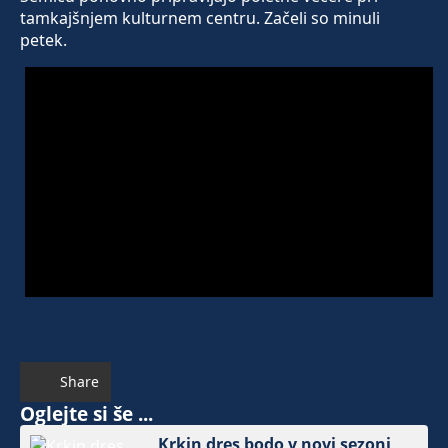
tamkajšnjem kulturnem centru. Začeli so minuli
petek.
Share
Oglejte si še ...
Krkin dres bodo v novi sezoni