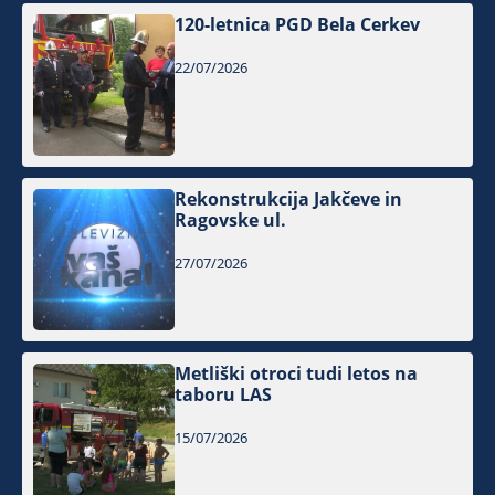
120-letnica PGD Bela Cerkev
22/07/2026
Rekonstrukcija Jakčeve in
Ragovske ul.
27/07/2026
Metliški otroci tudi letos na
taboru LAS
15/07/2026