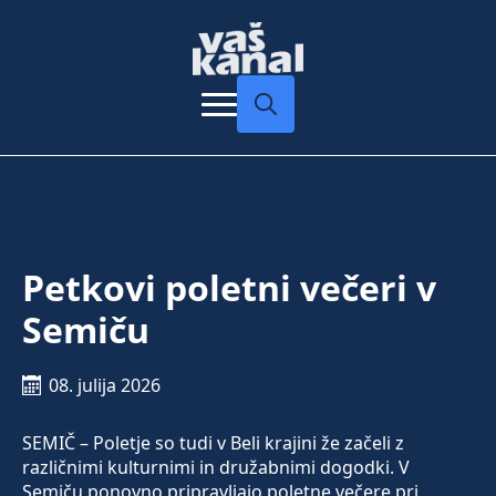
Search
for:
Petkovi poletni večeri v
Semiču
08. julija 2026
SEMIČ – Poletje so tudi v Beli krajini že začeli z
različnimi kulturnimi in družabnimi dogodki. V
Semiču ponovno pripravljajo poletne večere pri