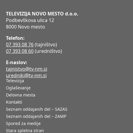
TELEVIZIJA NOVO MESTO d.o.o.
Podbevškova ulica 12
8000 Novo mesto
Telefon:
07 393 08 76
(tajništvo)
07 393 08 60
(uredništvo)
E-naslov:
tajnistvo@tv-nm.si
uredniki@tv-nm.si
Televizija
Oglaševanje
Delovna mesta
Kontakti
Seznam oddajanih del – SAZAS
Seznam oddajanih del – ZAMP
Spored za medije
Stara spletna stran