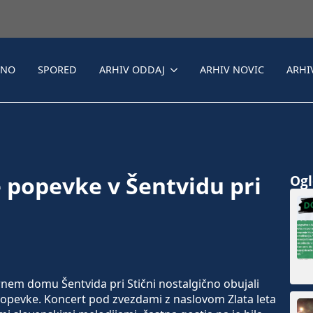
LNO
SPORED
ARHIV ODDAJ
ARHIV NOVIC
ARHI
e popevke v Šentvidu pri
Ogle
nem domu Šentvida pri Stični nostalgično obujali
opevke. Koncert pod zvezdami z naslovom Zlata leta