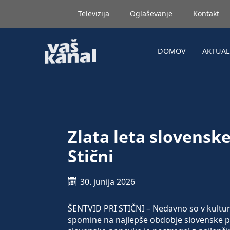
Televizija
Oglaševanje
Kontakt
DOMOV
AKTUA
Zlata leta slovensk
Stični
30. junija 2026
ŠENTVID PRI STIČNI – Nedavno so v kultur
spomine na najlepše obdobje slovenske p