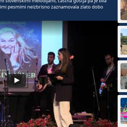
i slovenskimi melodijami, častna gostja pa je bila
snimi pesmimi neizbrisno zaznamovala zlato dobo