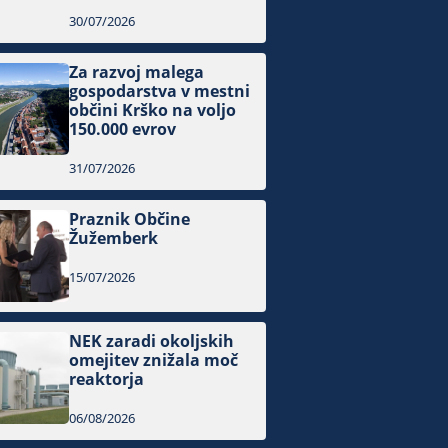
30/07/2026
Za razvoj malega
gospodarstva v mestni
občini Krško na voljo
150.000 evrov
31/07/2026
Praznik Občine
Žužemberk
15/07/2026
NEK zaradi okoljskih
omejitev znižala moč
reaktorja
06/08/2026