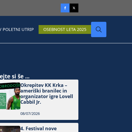
V POLETNI UTRIP
OSEBNOST LETA 2025
Search
for:
jte si še ...
Okrepitev KK Krka –
ameriški branilec in
organizator igre Lovell
Cabbil Jr.
08/07/2026
4. Festival nove