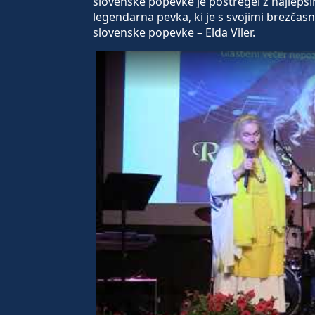
slovenske popevke je postregel z najlepšim
legendarna pevka, ki je s svojimi brezča
slovenske popevke – Elda Viler.