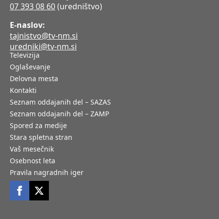
07 393 08 60
(uredništvo)
E-naslov:
tajnistvo@tv-nm.si
uredniki@tv-nm.si
Televizija
Oglaševanje
Delovna mesta
Kontakti
Seznam oddajanih del – SAZAS
Seznam oddajanih del – ZAMP
Spored za medije
Stara spletna stran
Vaš mesečnik
Osebnost leta
Pravila nagradnih iger