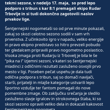
tekmi sezone, v nedeljo 17. maja, so pred lepo
podporo s tribun s kar 8:1 premagali ekipo Rudar
Trbovlje in si tudi dokončno zagotovili naslov
prvakov lige.
Šentjernejski nogometaši so od prve minute pokazali,
zakaj so skozi celotno sezono sodili v sam vrh
prvenstva. Z učinkovito igro v napadu, veliko energije
in pravo ekipno predstavo so hitro prevzeli pobudo
ter gledalcem pripravili pravo nogometno poslastico.
Visoka zmaga proti Rudarju iz Trbovelj je bila le še
“pika na i” izjemni sezoni, v kateri so šentjernejski
mladinci z odličnimi rezultati zasluženo osvojili prvo
mesto v ligi. Poseben pečat uspehu je dala tudi
odlična podpora s tribun, saj so domači navijači,
starši, prijatelji in mlajše kategorije ustvarili lepo
športno vzdušje ter fantom pomagali do nove
pomembne zmage. Ob zaključku srečanja je sledilo
zasluženo slavje igralcev in strokovnega štaba, ki so
skozi sezono opravili veliko dela in dokazali kakovost
šentjernejskega nogometa.