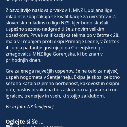
Z osvojitvijo naslova prvakov 1. MNZ Ljubljana lige
mladince zdaj čakajo še kvalifikacije za uvrstitev v 2.
slovensko mladinsko ligo NZS, kjer bodo skušali
uspešno sezono nadgraditi še z novim velikim
dosežkom. Prva kvalifikacijska tekma bo v četrtek 28.
maja v Trebnjem proti ekipi Primorje Leone, v četrtek
4. junija pa fantje gostujejo na Gorenjskem pri
zmagovalcu MNZ lige Gorenjska, ki bo znan v
prihodnjih dneh.
Gre za enega največjih uspehov, če ne celo za največji
uspeh nogometa v Šentjerneju. Ekipa je skozi celotno
sezono kazala izjemno borbenost, kakovost in ekipni
duh, naslov prvaka pa bo zaslužena nagrada za trud
igralcev, trenerjev in vseh, ki stojijo za klubom.
Vir in foto: NK Šentjernej
Oglejte si še ...