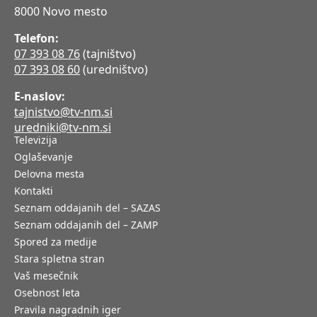
8000 Novo mesto
Telefon:
07 393 08 76
(tajništvo)
07 393 08 60
(uredništvo)
E-naslov:
tajnistvo@tv-nm.si
uredniki@tv-nm.si
Televizija
Oglaševanje
Delovna mesta
Kontakti
Seznam oddajanih del – SAZAS
Seznam oddajanih del – ZAMP
Spored za medije
Stara spletna stran
Vaš mesečnik
Osebnost leta
Pravila nagradnih iger