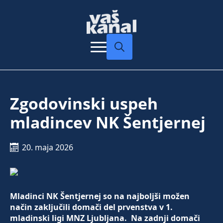
Search
for:
Zgodovinski uspeh
mladincev NK Šentjernej
20. maja 2026
Mladinci NK Šentjernej so na najboljši možen
način zaključili domači del prvenstva v 1.
mladinski ligi MNZ Ljubljana. Na zadnji domači