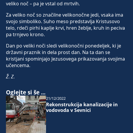
veliko noč – pa je vstal od mrtvih.
Za veliko noč so značilne velikonočne jedi, vsaka ima
svojo simboliko. Suho meso predstavlja Kristusovo
telo, rdeči pirhi kaplje krvi, hren žeblje, kruh in peciva
pa trnjevo krono.
Dan po veliki noči sledi velikonočni ponedeljek, ki je
državni praznik in dela prost dan. Na ta dan se
kristjani spominjajo Jezusovega prikazovanja svojima
učencema.
Ž. Z.
Oglejte si še ...
21/12/2022
Rekonstrukcija kanalizacije in
vodovoda v Sevnici