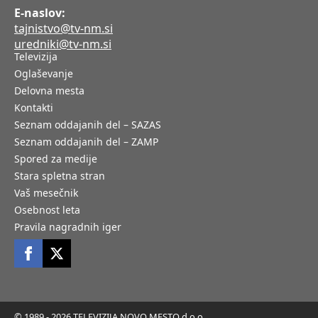
E-naslov:
tajnistvo@tv-nm.si
uredniki@tv-nm.si
Televizija
Oglaševanje
Delovna mesta
Kontakti
Seznam oddajanih del – SAZAS
Seznam oddajanih del – ZAMP
Spored za medije
Stara spletna stran
Vaš mesečnik
Osebnost leta
Pravila nagradnih iger
© 1989 - 2026 TELEVIZIJA NOVO MESTO d.o.o.